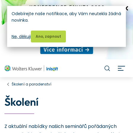
Odebírejte naše notifikace, aby Vám neutekla žádná
novinka.
Ne, děkuji
Ano, zapnout
H
Školení a poradenství
Školení
Z aktuální nabídky našich seminářů pořádaných