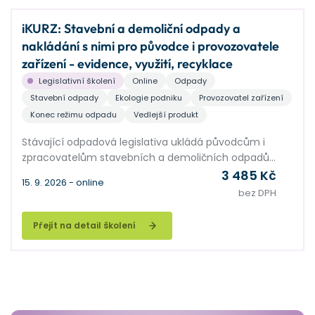
iKURZ: Stavební a demoliční odpady a
nakládání s nimi pro původce i provozovatele
zařízení - evidence, využití, recyklace
Legislativní školení
Online
Odpady
Stavební odpady
Ekologie podniku
Provozovatel zařízení
Konec režimu odpadu
Vedlejší produkt
Stávající odpadová legislativa ukládá původcům i
zpracovatelům stavebních a demoličních odpadů
řadu povinností. Cílem má být maximální možné
3 485 Kč
15. 9. 2026 - online
využití těchto odpadů, a také znovupoužití stavebních
bez DPH
materiálů, vše v duchu oběhového hospodářství. V
této souvislosti stavebníky trápí řada praktických
Přejít na detail školení
problémů, např. při nakládání s přebytky zemin.
Zpracovatelé stavebních odpadů, hlavně výrobci
recyklátů, stále čekají na upřesnění legislativy. V
semináři nastíníme legislativně správná a přitom v
praxi proveditelná řešení nakládání s odpady
vznikajícími ve stavebnictví.