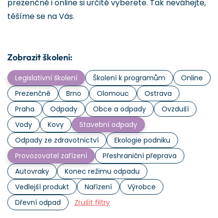
prezenčně i online si určitě vyberete. Tak neváhejte,
těšíme se na Vás.
Zobrazit školení:
Legislativní školení
Školení k programům
Online
Prezenčně
Brno
Olomouc
Ostrava
Praha
Odpady
Obce a odpady
Ovzduší
Vody
Kovy
Stavební odpady
Odpady ze zdravotnictví
Ekologie podniku
Provozovatel zařízení
Přeshraniční přeprava
Autovraky
Konec režimu odpadu
Vedlejší produkt
Nařízení
Výrobce
Dřevní odpad
Zrušit filtry