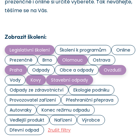
prezenčně i online si určitě vyberete. Tak neváhejte,
těšíme se na Vás.
Zobrazit školení:
Legislativní školení
Školení k programům
Online
Prezenčně
Brno
Olomouc
Ostrava
Praha
Odpady
Obce a odpady
Ovzduší
Vody
Kovy
Stavební odpady
Odpady ze zdravotnictví
Ekologie podniku
Provozovatel zařízení
Přeshraniční přeprava
Autovraky
Konec režimu odpadu
Vedlejší produkt
Nařízení
Výrobce
Dřevní odpad
Zrušit filtry