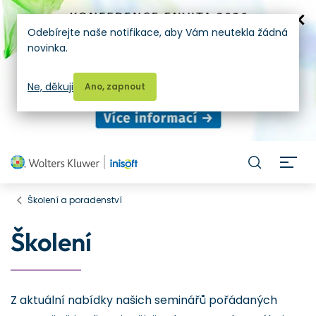
Odebírejte naše notifikace, aby Vám neutekla žádná
novinka.
Ne, děkuji
Ano, zapnout
H
Školení a poradenství
Školení
Z aktuální nabídky našich seminářů pořádaných