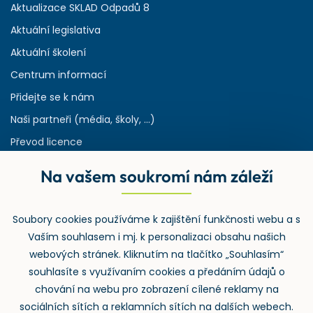
Aktualizace SKLAD Odpadů 8
Aktuální legislativa
Aktuální školení
Centrum informací
Přidejte se k nám
Naši partneři (média, školy, ...)
Převod licence
Reference
Na vašem soukromí nám záleží
Rejstřík používaných zkratek v odpadech
HW & SW požadavky pro náš IS
Soubory cookies používáme k zajištění funkčnosti webu a s
Zpětný odběr
Vaším souhlasem i mj. k personalizaci obsahu našich
webových stránek. Kliknutím na tlačítko „Souhlasím“
souhlasíte s využívaním cookies a předáním údajů o
chování na webu pro zobrazení cílené reklamy na
sociálních sítích a reklamních sítích na dalších webech.