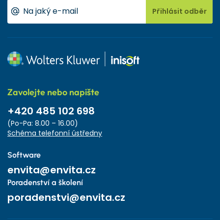
Přihlásit odběr
Zavolejte nebo napište
+420 485 102 698
(Po-Pa: 8.00 – 16.00)
Schéma telefonní ústředny
Software
envita@envita.cz
Poradenství a školení
poradenstvi@envita.cz