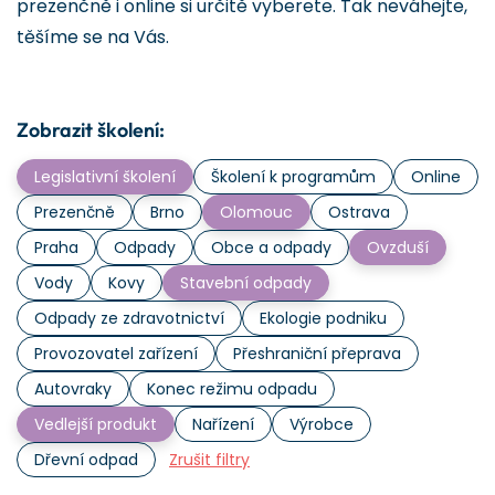
prezenčně i online si určitě vyberete. Tak neváhejte,
těšíme se na Vás.
Zobrazit školení:
Legislativní školení
Školení k programům
Online
Prezenčně
Brno
Olomouc
Ostrava
Praha
Odpady
Obce a odpady
Ovzduší
Vody
Kovy
Stavební odpady
Odpady ze zdravotnictví
Ekologie podniku
Provozovatel zařízení
Přeshraniční přeprava
Autovraky
Konec režimu odpadu
Vedlejší produkt
Nařízení
Výrobce
Dřevní odpad
Zrušit filtry