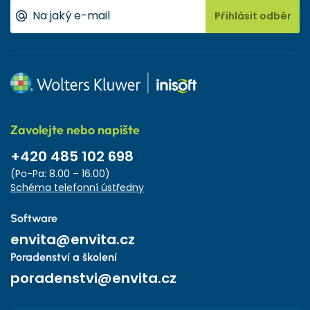
Přihlásit odběr
Zavolejte nebo napište
+420 485 102 698
(Po-Pa: 8.00 – 16.00)
Schéma telefonní ústředny
Software
envita@envita.cz
Poradenství a školení
poradenstvi@envita.cz