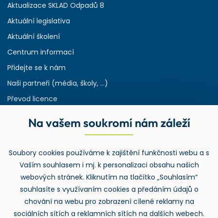
Aktualizace SKLAD Odpadů 8
Aktuální legislativa
Aktuální školení
Centrum informací
Přidejte se k nám
Naši partneři (média, školy, ...)
Převod licence
Reference
Na vašem soukromí nám záleží
Rejstřík používaných zkratek v odpadech
HW & SW požadavky pro náš IS
Soubory cookies používáme k zajištění funkčnosti webu a s
Zpětný odběr
Vaším souhlasem i mj. k personalizaci obsahu našich
webových stránek. Kliknutím na tlačítko „Souhlasím“
souhlasíte s využívaním cookies a předáním údajů o
chování na webu pro zobrazení cílené reklamy na
sociálních sítích a reklamních sítích na dalších webech.