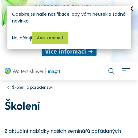
Odebírejte naše notifikace, aby Vám neutekla žádná
novinka.
Ne, děkuji
Ano, zapnout
H
Školení a poradenství
Školení
Z aktuální nabídky našich seminářů pořádaných