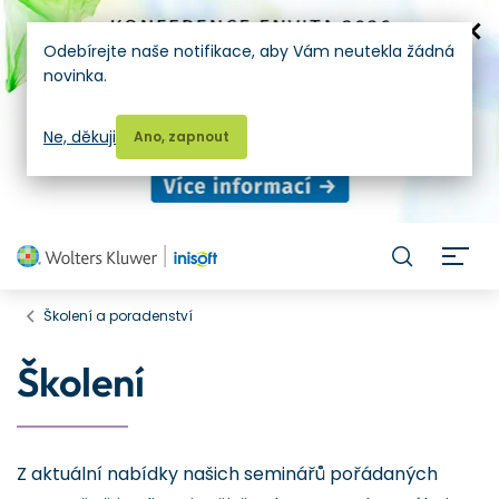
Odebírejte naše notifikace, aby Vám neutekla žádná
novinka.
Ne, děkuji
Ano, zapnout
H
Školení a poradenství
Školení
Z aktuální nabídky našich seminářů pořádaných