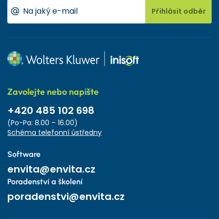
Přihlásit odběr
Zavolejte nebo napište
+420 485 102 698
(Po-Pa: 8.00 – 16.00)
Schéma telefonní ústředny
Software
envita@envita.cz
Poradenství a školení
poradenstvi@envita.cz