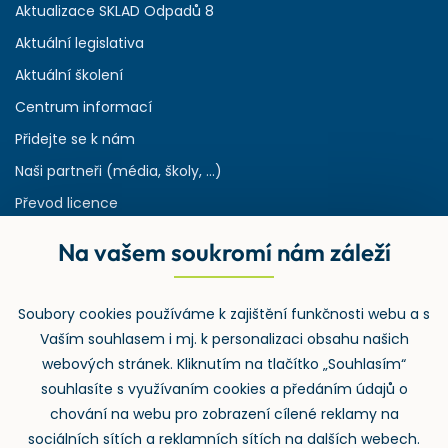
Aktualizace SKLAD Odpadů 8
Aktuální legislativa
Aktuální školení
Centrum informací
Přidejte se k nám
Naši partneři (média, školy, ...)
Převod licence
Reference
Na vašem soukromí nám záleží
Rejstřík používaných zkratek v odpadech
HW & SW požadavky pro náš IS
Soubory cookies používáme k zajištění funkčnosti webu a s
Zpětný odběr
Vaším souhlasem i mj. k personalizaci obsahu našich
webových stránek. Kliknutím na tlačítko „Souhlasím“
souhlasíte s využívaním cookies a předáním údajů o
chování na webu pro zobrazení cílené reklamy na
sociálních sítích a reklamních sítích na dalších webech.