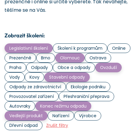
prezenčně i online si určitě vyberete. Tak neváhejte,
těšíme se na Vás.
Zobrazit školení:
Legislativní školení
Školení k programům
Online
Prezenčně
Brno
Olomouc
Ostrava
Praha
Odpady
Obce a odpady
Ovzduší
Vody
Kovy
Stavební odpady
Odpady ze zdravotnictví
Ekologie podniku
Provozovatel zařízení
Přeshraniční přeprava
Autovraky
Konec režimu odpadu
Vedlejší produkt
Nařízení
Výrobce
Dřevní odpad
Zrušit filtry