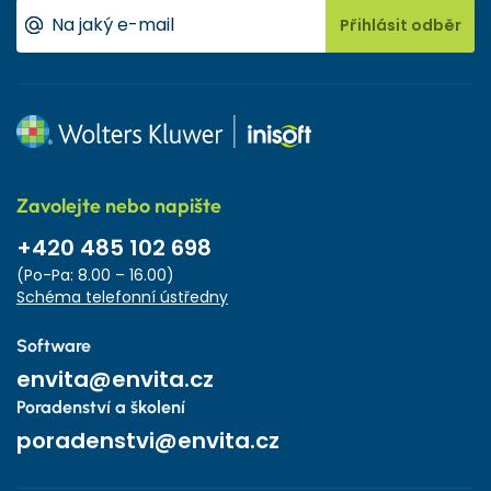
Přihlásit odběr
Zavolejte nebo napište
+420 485 102 698
(Po-Pa: 8.00 – 16.00)
Schéma telefonní ústředny
Software
envita@envita.cz
Poradenství a školení
poradenstvi@envita.cz