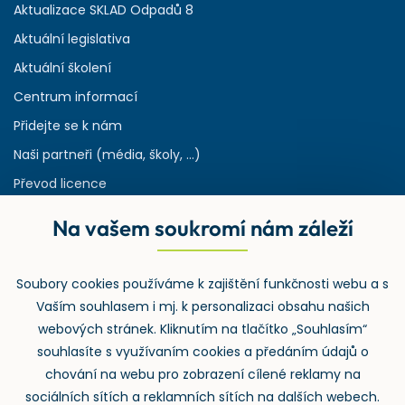
Aktualizace SKLAD Odpadů 8
Aktuální legislativa
Aktuální školení
Centrum informací
Přidejte se k nám
Naši partneři (média, školy, ...)
Převod licence
Reference
Na vašem soukromí nám záleží
Rejstřík používaných zkratek v odpadech
HW & SW požadavky pro náš IS
Soubory cookies používáme k zajištění funkčnosti webu a s
Zpětný odběr
Vaším souhlasem i mj. k personalizaci obsahu našich
webových stránek. Kliknutím na tlačítko „Souhlasím“
souhlasíte s využívaním cookies a předáním údajů o
chování na webu pro zobrazení cílené reklamy na
sociálních sítích a reklamních sítích na dalších webech.