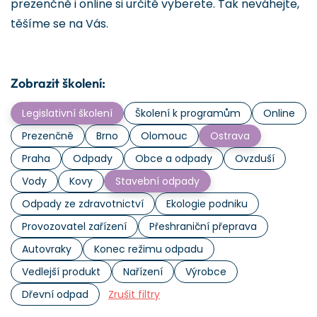
prezenčně i online si určitě vyberete. Tak neváhejte,
těšíme se na Vás.
Zobrazit školení:
Legislativní školení
Školení k programům
Online
Prezenčně
Brno
Olomouc
Ostrava
Praha
Odpady
Obce a odpady
Ovzduší
Vody
Kovy
Stavební odpady
Odpady ze zdravotnictví
Ekologie podniku
Provozovatel zařízení
Přeshraniční přeprava
Autovraky
Konec režimu odpadu
Vedlejší produkt
Nařízení
Výrobce
Dřevní odpad
Zrušit filtry