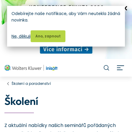
Odebírejte naše notifikace, aby Vám neutekla žádná
novinka.
Ne, děkuji
Ano, zapnout
H
Školení a poradenství
Školení
Z aktuální nabídky našich seminářů pořádaných