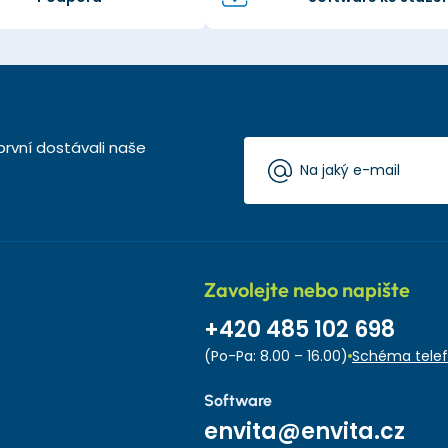
první dostávali naše
Zavolejte nebo napište
+420 485 102 698
(Po-Pa: 8.00 – 16.00)
Schéma telef
Software
envita@envita.cz