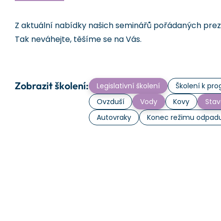
Z aktuální nabídky našich seminářů pořádaných prezen
Tak neváhejte, těšíme se na Vás.
Zobrazit školení:
Legislativní školení
Školení k p
Ovzduší
Vody
Kovy
Stav
Autovraky
Konec režimu odpad