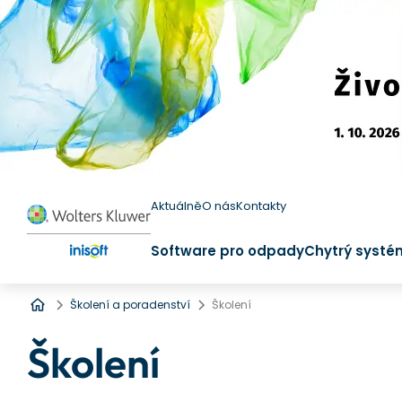
Aktuálně
O nás
Kontakty
Software pro odpady
Chytrý systé
Úvod
Školení a poradenství
Školení
Školení