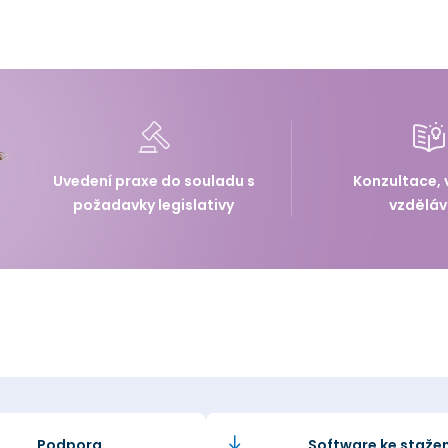
Uvedení praxe do souladu s
Konzultace, 
požadavky legislativy
vzděláv
Podpora
Software ke stažen