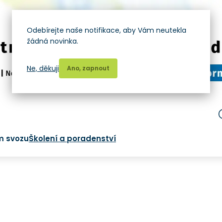
Odebírejte naše notifikace, aby Vám neutekla
žádná novinka.
Ne, děkuji
Ano, zapnout
m svozu
Školení a poradenství