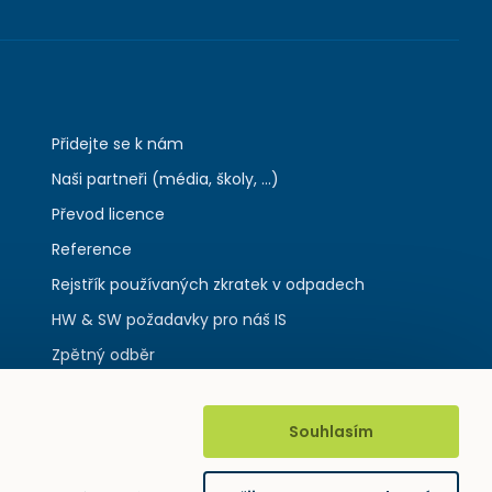
Přidejte se k nám
Naši partneři (média, školy, ...)
Převod licence
Reference
Rejstřík používaných zkratek v odpadech
HW & SW požadavky pro náš IS
Zpětný odběr
Souhlasím