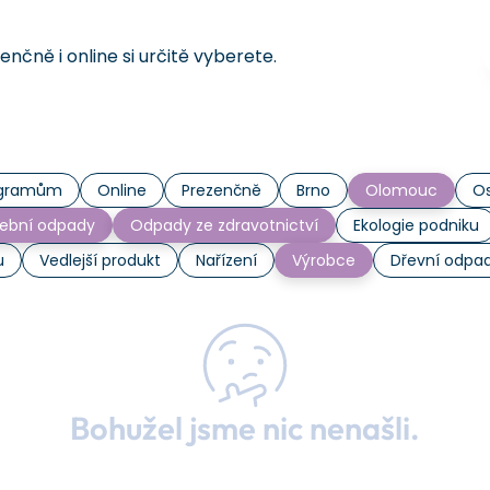
čně i online si určitě vyberete.
rogramům
Online
Prezenčně
Brno
Olomouc
Os
ební odpady
Odpady ze zdravotnictví
Ekologie podniku
u
Vedlejší produkt
Nařízení
Výrobce
Dřevní odpa
Bohužel jsme nic nenašli.