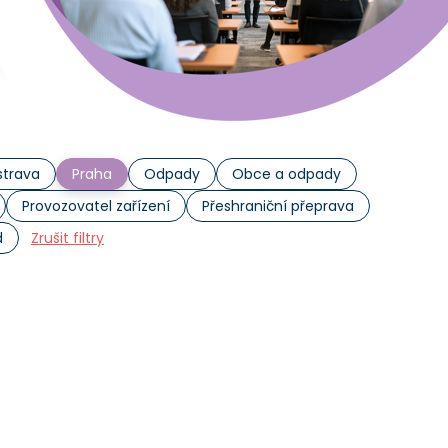
trava
Praha
Odpady
Obce a odpady
Provozovatel zařízení
Přeshraniční přeprava
d
Zrušit filtry