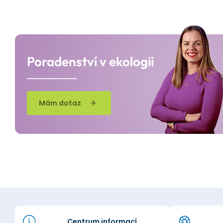
Poradenství v ekologii
Mám dotaz
Centrum informací