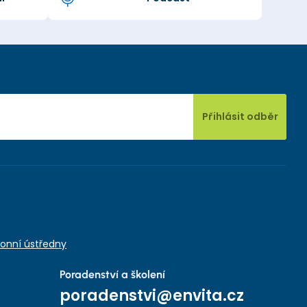
Přihlásit odběr
onní ústředny
Poradenství a školení
poradenstvi@envita.cz