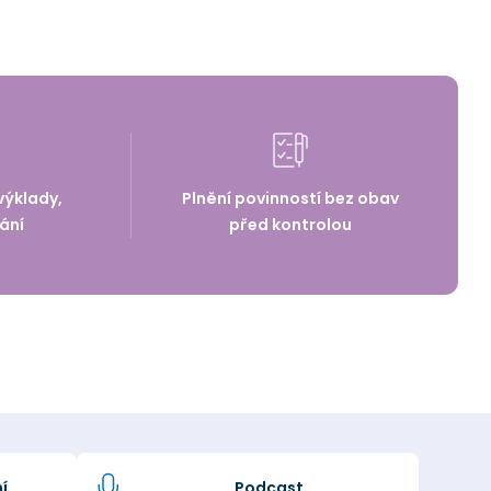
výklady,
Plnění povinností bez obav
ání
před kontrolou
í
Podcast