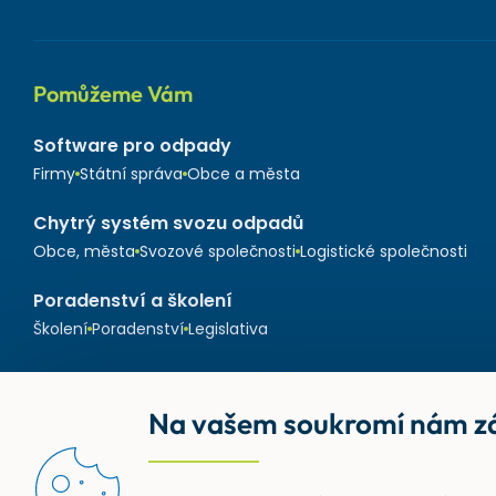
Pomůžeme Vám
Software pro odpady
Firmy
Státní správa
Obce a města
Chytrý systém svozu odpadů
Obce, města
Svozové společnosti
Logistické společnosti
Poradenství a školení
Školení
Poradenství
Legislativa
Na vašem soukromí nám zá