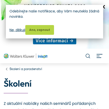
Odebírejte naše notifikace, aby Vám neutekla žádná
novinka.
Ne, děkuji
Ano, zapnout
H
Školení a poradenství
Školení
Z aktuální nabídky našich seminářů pořádaných