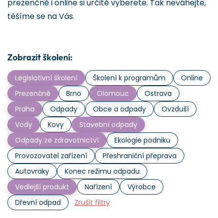
prezenčně i online si určitě vyberete. Tak neváhejte,
těšíme se na Vás.
Zobrazit školení:
Legislativní školení
Školení k programům
Online
Prezenčně
Brno
Olomouc
Ostrava
Praha
Odpady
Obce a odpady
Ovzduší
Vody
Kovy
Stavební odpady
Odpady ze zdravotnictví
Ekologie podniku
Provozovatel zařízení
Přeshraniční přeprava
Autovraky
Konec režimu odpadu
Vedlejší produkt
Nařízení
Výrobce
Dřevní odpad
Zrušit filtry