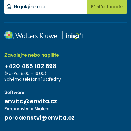
Přihlásit odběr
Zavolejte nebo napište
+420 485 102 698
(Po-Pa: 8.00 – 16.00)
Schéma telefonní ústředny
Software
envita@envita.cz
Poradenství a školení
poradenstvi@envita.cz