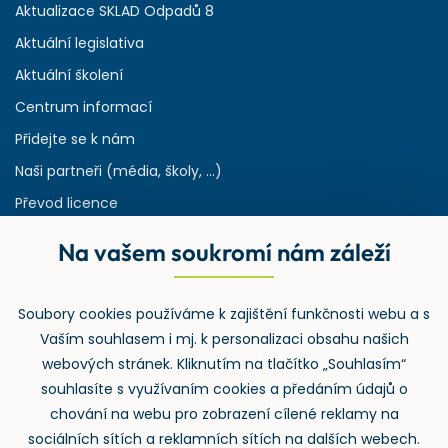
Aktualizace SKLAD Odpadů 8
Aktuální legislativa
Aktuální školení
Centrum informací
Přidejte se k nám
Naši partneři (média, školy, ...)
Převod licence
Reference
Na vašem soukromí nám záleží
Rejstřík používaných zkratek v odpadech
HW & SW požadavky pro náš IS
Soubory cookies používáme k zajištění funkčnosti webu a s
Zpětný odběr
Vaším souhlasem i mj. k personalizaci obsahu našich
webových stránek. Kliknutím na tlačítko „Souhlasím“
souhlasíte s využívaním cookies a předáním údajů o
chování na webu pro zobrazení cílené reklamy na
sociálních sítích a reklamních sítích na dalších webech.