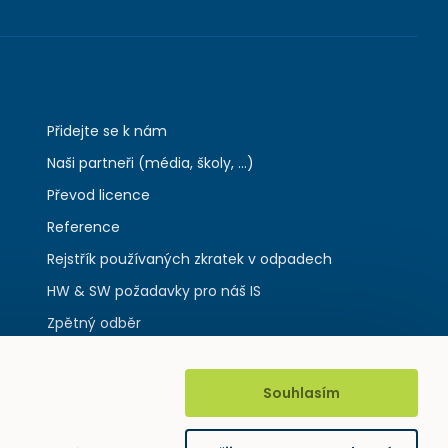
Přidejte se k nám
Naši partneři (média, školy, ...)
Převod licence
Reference
Rejstřík používaných zkratek v odpadech
HW & SW požadavky pro náš IS
Zpětný odběr
Souhlasím