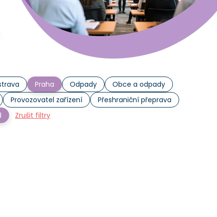
trava
Praha
Odpady
Obce a odpady
Provozovatel zařízení
Přeshraniční přeprava
d
Zrušit filtry