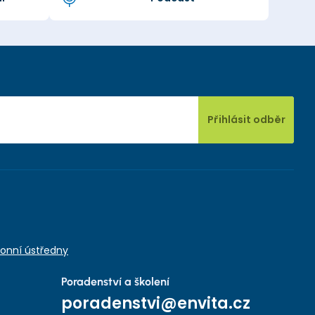
Přihlásit odběr
onní ústředny
Poradenství a školení
poradenstvi@envita.cz