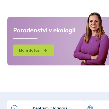
Poradenství v ekologii
Mám dotaz
Centrum informací