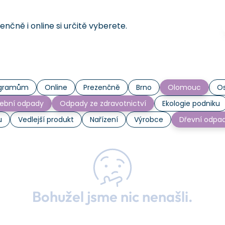
čně i online si určitě vyberete.
rogramům
Online
Prezenčně
Brno
Olomouc
Os
ební odpady
Odpady ze zdravotnictví
Ekologie podniku
u
Vedlejší produkt
Nařízení
Výrobce
Dřevní odpa
Bohužel jsme nic nenašli.