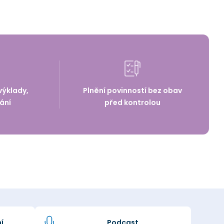
výklady,
Plnění povinností bez obav
ání
před kontrolou
í
Podcast