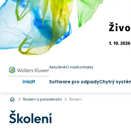
Aktuálně
O nás
Kontakty
Software pro odpady
Chytrý systé
Úvod
Školení a poradenství
Školení
Školení