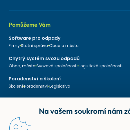
Pomůžeme Vám
Software pro odpady
Firmy
Státní správa
Obce a města
Chytrý systém svozu odpadů
Obce, města
Svozové společnosti
Logistické společnosti
Poradenství a školení
Školení
Poradenství
Legislativa
Na vašem soukromí nám zá