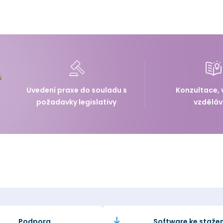
Uvedení praxe do souladu s
Konzultace, 
požadavky legislativy
vzděláv
Podpora
Software ke stažen