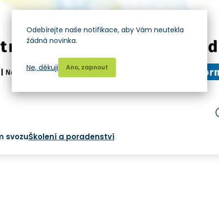
Odebírejte naše notifikace, aby Vám neutekla
žádná novinka.
Ne, děkuji
Ano, zapnout
m svozu
Školení a poradenství