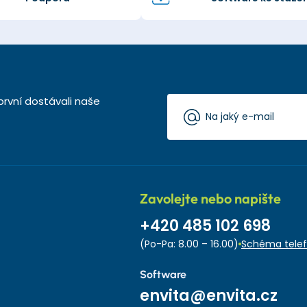
první dostávali naše
Zavolejte nebo napište
+420 485 102 698
(Po-Pa: 8.00 – 16.00)
Schéma telef
Software
envita@envita.cz