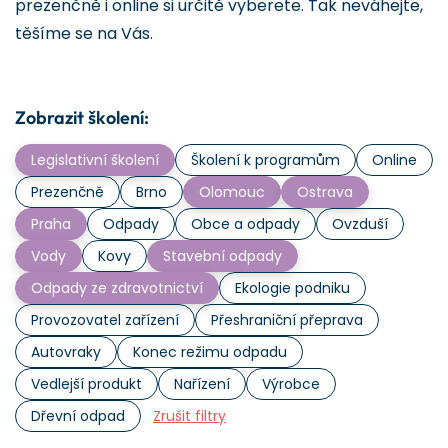
prezenčně i online si určitě vyberete. Tak neváhejte,
těšíme se na Vás.
Zobrazit školení:
Legislativní školení
Školení k programům
Online
Prezenčně
Brno
Olomouc
Ostrava
Praha
Odpady
Obce a odpady
Ovzduší
Vody
Kovy
Stavební odpady
Odpady ze zdravotnictví
Ekologie podniku
Provozovatel zařízení
Přeshraniční přeprava
Autovraky
Konec režimu odpadu
Vedlejší produkt
Nařízení
Výrobce
Dřevní odpad
Zrušit filtry