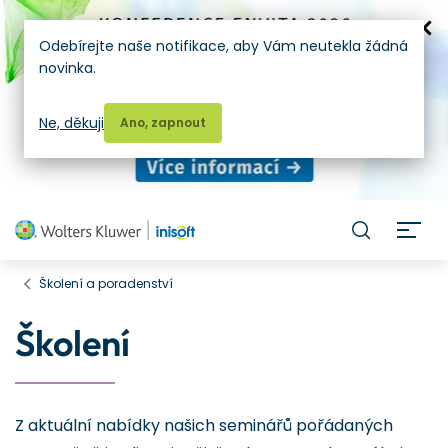
Odebírejte naše notifikace, aby Vám neutekla žádná
novinka.
Ne, děkuji
Ano, zapnout
H
Školení a poradenství
Školení
Z aktuální nabídky našich seminářů pořádaných