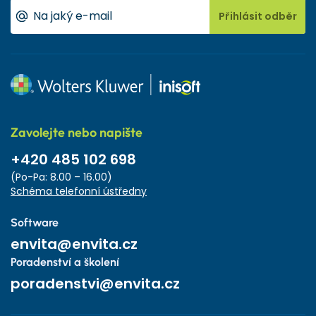
Přihlásit odběr
Zavolejte nebo napište
+420 485 102 698
(Po-Pa: 8.00 – 16.00)
Schéma telefonní ústředny
Software
envita@envita.cz
Poradenství a školení
poradenstvi@envita.cz