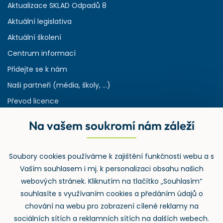
Aktualizace SKLAD Odpadů 8
Aktuální legislativa
Aktuální školení
Centrum informací
Přidejte se k nám
Naši partneři (média, školy, ...)
Převod licence
Reference
Na vašem soukromí nám záleží
Rejstřík používaných zkratek v odpadech
HW & SW požadavky pro náš IS
Soubory cookies používáme k zajištění funkčnosti webu a s
Zpětný odběr
Vaším souhlasem i mj. k personalizaci obsahu našich
webových stránek. Kliknutím na tlačítko „Souhlasím“
souhlasíte s využívaním cookies a předáním údajů o
chování na webu pro zobrazení cílené reklamy na
sociálních sítích a reklamních sítích na dalších webech.