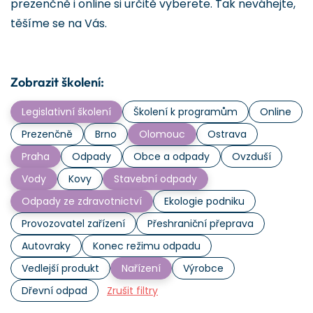
prezenčně i online si určitě vyberete. Tak neváhejte,
těšíme se na Vás.
Zobrazit školení:
Legislativní školení
Školení k programům
Online
Prezenčně
Brno
Olomouc
Ostrava
Praha
Odpady
Obce a odpady
Ovzduší
Vody
Kovy
Stavební odpady
Odpady ze zdravotnictví
Ekologie podniku
Provozovatel zařízení
Přeshraniční přeprava
Autovraky
Konec režimu odpadu
Vedlejší produkt
Nařízení
Výrobce
Dřevní odpad
Zrušit filtry