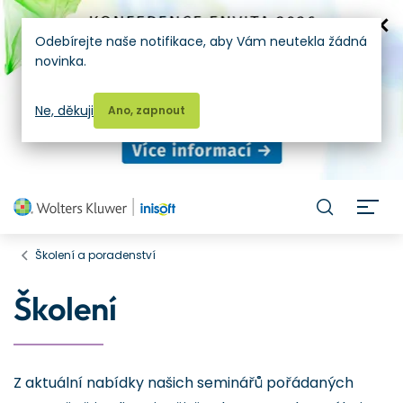
Odebírejte naše notifikace, aby Vám neutekla žádná
novinka.
Ne, děkuji
Ano, zapnout
H
Školení a poradenství
Školení
Z aktuální nabídky našich seminářů pořádaných