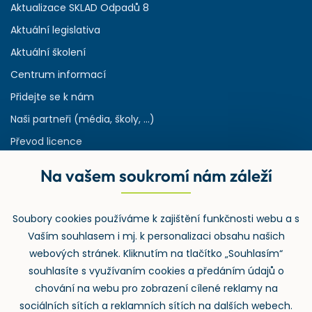
Aktualizace SKLAD Odpadů 8
Aktuální legislativa
Aktuální školení
Centrum informací
Přidejte se k nám
Naši partneři (média, školy, ...)
Převod licence
Reference
Na vašem soukromí nám záleží
Rejstřík používaných zkratek v odpadech
HW & SW požadavky pro náš IS
Soubory cookies používáme k zajištění funkčnosti webu a s
Zpětný odběr
Vaším souhlasem i mj. k personalizaci obsahu našich
webových stránek. Kliknutím na tlačítko „Souhlasím“
souhlasíte s využívaním cookies a předáním údajů o
chování na webu pro zobrazení cílené reklamy na
sociálních sítích a reklamních sítích na dalších webech.