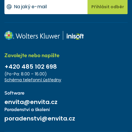
Přihlásit odběr
Zavolejte nebo napište
+420 485 102 698
(Po-Pa: 8.00 – 16.00)
Schéma telefonní ústředny
Software
envita@envita.cz
Poradenství a školení
poradenstvi@envita.cz