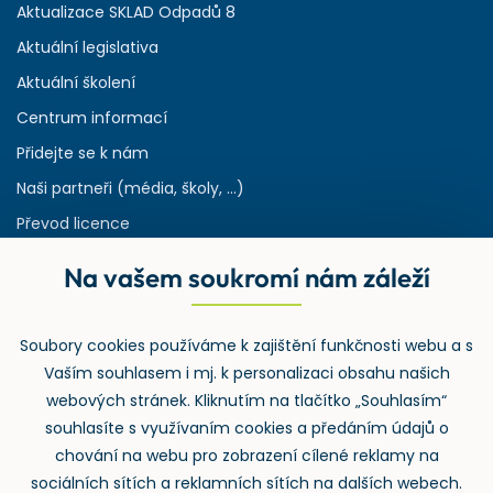
Aktualizace SKLAD Odpadů 8
Aktuální legislativa
Aktuální školení
Centrum informací
Přidejte se k nám
Naši partneři (média, školy, ...)
Převod licence
Reference
Na vašem soukromí nám záleží
Rejstřík používaných zkratek v odpadech
HW & SW požadavky pro náš IS
Soubory cookies používáme k zajištění funkčnosti webu a s
Zpětný odběr
Vaším souhlasem i mj. k personalizaci obsahu našich
webových stránek. Kliknutím na tlačítko „Souhlasím“
souhlasíte s využívaním cookies a předáním údajů o
chování na webu pro zobrazení cílené reklamy na
sociálních sítích a reklamních sítích na dalších webech.