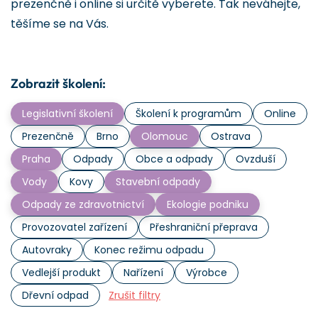
prezenčně i online si určitě vyberete. Tak neváhejte,
těšíme se na Vás.
Zobrazit školení:
Legislativní školení
Školení k programům
Online
Prezenčně
Brno
Olomouc
Ostrava
Praha
Odpady
Obce a odpady
Ovzduší
Vody
Kovy
Stavební odpady
Odpady ze zdravotnictví
Ekologie podniku
Provozovatel zařízení
Přeshraniční přeprava
Autovraky
Konec režimu odpadu
Vedlejší produkt
Nařízení
Výrobce
Dřevní odpad
Zrušit filtry