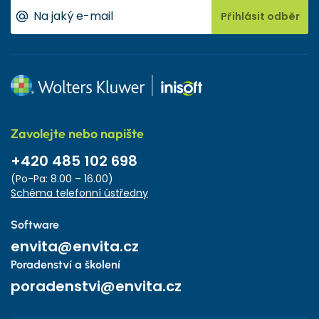
Přihlásit odběr
Zavolejte nebo napište
+420 485 102 698
(Po-Pa: 8.00 – 16.00)
Schéma telefonní ústředny
Software
envita@envita.cz
Poradenství a školení
poradenstvi@envita.cz