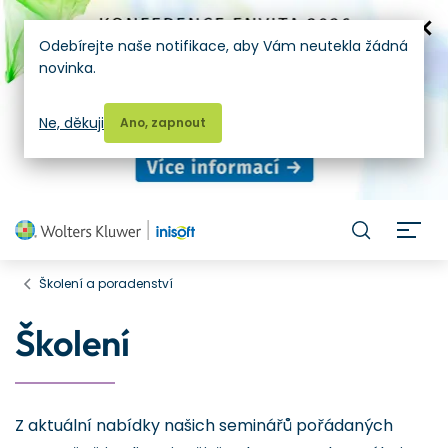
Odebírejte naše notifikace, aby Vám neutekla žádná
novinka.
Ne, děkuji
Ano, zapnout
H
Školení a poradenství
Školení
Z aktuální nabídky našich seminářů pořádaných