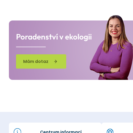
Poradenství v ekologii
Mám dotaz
Centrum informací