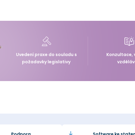
Uvedení praxe do souladu s
Konzultace, 
požadavky legislativy
vzděláv
Podpora
Software ke stažen