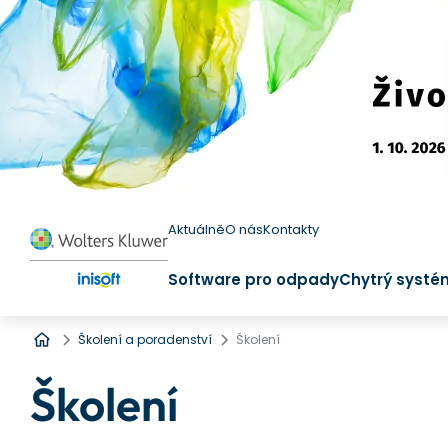
Aktuálně
O nás
Kontakty
Software pro odpady
Chytrý systé
Úvod
Školení a poradenství
Školení
Školení