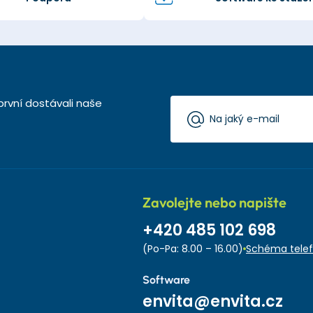
první dostávali naše
Zavolejte nebo napište
+420 485 102 698
(Po-Pa: 8.00 – 16.00)
Schéma telef
Software
envita@envita.cz