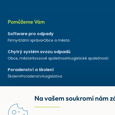
Pomůžeme Vám
Software pro odpady
Firmy
Státní správa
Obce a města
Chytrý systém svozu odpadů
Obce, města
Svozové společnosti
Logistické společnosti
Poradenství a školení
Školení
Poradenství
Legislativa
Na vašem soukromí nám zá