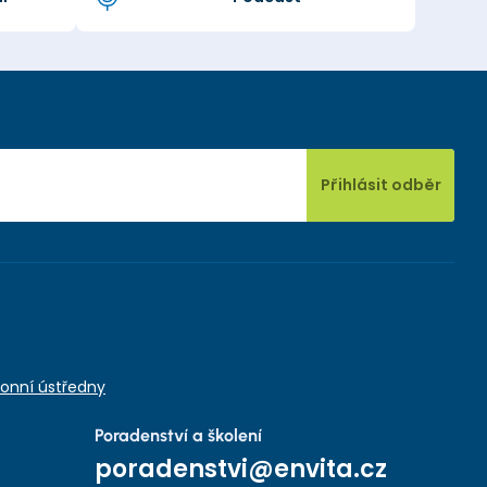
Přihlásit odběr
onní ústředny
Poradenství a školení
poradenstvi@envita.cz