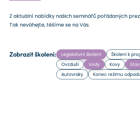
Z aktuální nabídky našich seminářů pořádaných prezen
Tak neváhejte, těšíme se na Vás.
Zobrazit školení:
Legislativní školení
Školení k p
Ovzduší
Vody
Kovy
Stav
Autovraky
Konec režimu odpad