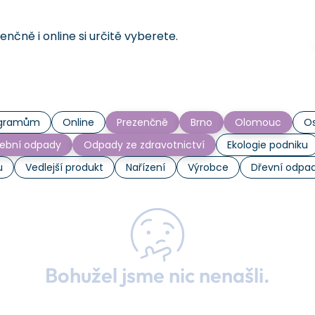
čně i online si určitě vyberete.
rogramům
Online
Prezenčně
Brno
Olomouc
Os
ební odpady
Odpady ze zdravotnictví
Ekologie podniku
u
Vedlejší produkt
Nařízení
Výrobce
Dřevní odpa
Bohužel jsme nic nenašli.