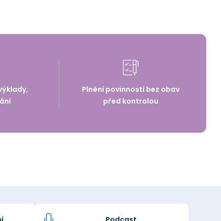
výklady,
Plnění povinností bez obav
ání
před kontrolou
í
Podcast