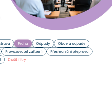
trava
Praha
Odpady
Obce a odpady
Provozovatel zařízení
Přeshraniční přeprava
d
Zrušit filtry