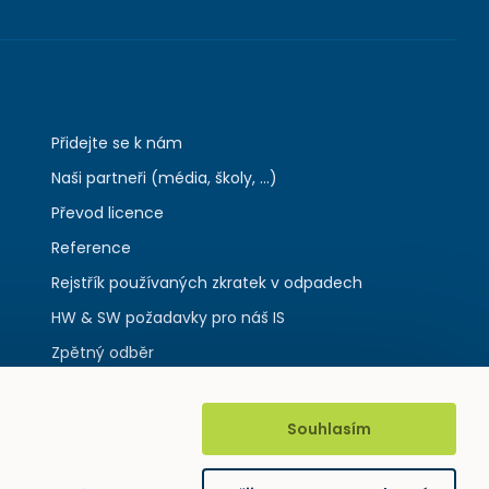
Přidejte se k nám
Naši partneři (média, školy, ...)
Převod licence
Reference
Rejstřík používaných zkratek v odpadech
HW & SW požadavky pro náš IS
Zpětný odběr
Souhlasím