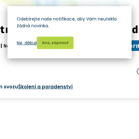
Odebírejte naše notifikace, aby Vám neutekla
žádná novinka.
Ne, děkuji
Ano, zapnout
m svozu
Školení a poradenství