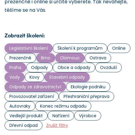
prezenčně i online si určitě vyberete. Tak neváhejte,
těšíme se na Vás.
Zobrazit školení:
Legislativní školení
Školení k programům
Online
Prezenčně
Brno
Olomouc
Ostrava
Praha
Odpady
Obce a odpady
Ovzduší
Vody
Kovy
Stavební odpady
Odpady ze zdravotnictví
Ekologie podniku
Provozovatel zařízení
Přeshraniční přeprava
Autovraky
Konec režimu odpadu
Vedlejší produkt
Nařízení
Výrobce
Dřevní odpad
Zrušit filtry