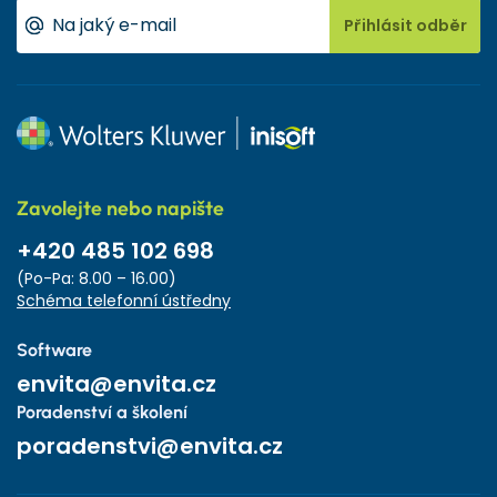
Přihlásit odběr
Zavolejte nebo napište
+420 485 102 698
(Po-Pa: 8.00 – 16.00)
Schéma telefonní ústředny
Software
envita@envita.cz
Poradenství a školení
poradenstvi@envita.cz