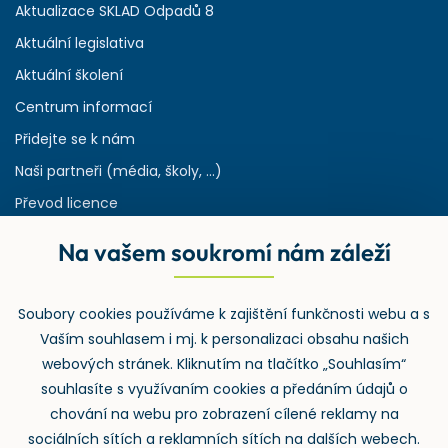
Aktualizace SKLAD Odpadů 8
Aktuální legislativa
Aktuální školení
Centrum informací
Přidejte se k nám
Naši partneři (média, školy, ...)
Převod licence
Reference
Na vašem soukromí nám záleží
Rejstřík používaných zkratek v odpadech
HW & SW požadavky pro náš IS
Soubory cookies používáme k zajištění funkčnosti webu a s
Zpětný odběr
Vaším souhlasem i mj. k personalizaci obsahu našich
webových stránek. Kliknutím na tlačítko „Souhlasím“
souhlasíte s využívaním cookies a předáním údajů o
chování na webu pro zobrazení cílené reklamy na
sociálních sítích a reklamních sítích na dalších webech.