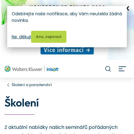
Odebírejte naše notifikace, aby Vám neutekla žádná
novinka.
Ne, děkuji
Ano, zapnout
H
Školení a poradenství
Školení
Z aktuální nabídky našich seminářů pořádaných