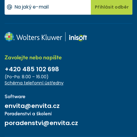
Přihlásit odběr
Zavolejte nebo napište
+420 485 102 698
(Po-Pa: 8.00 – 16.00)
Schéma telefonní ústředny
Software
envita@envita.cz
Poradenství a školení
poradenstvi@envita.cz