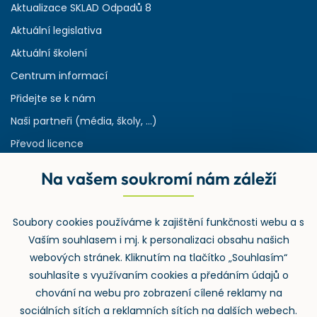
Aktualizace SKLAD Odpadů 8
Aktuální legislativa
Aktuální školení
Centrum informací
Přidejte se k nám
Naši partneři (média, školy, ...)
Převod licence
Reference
Na vašem soukromí nám záleží
Rejstřík používaných zkratek v odpadech
HW & SW požadavky pro náš IS
Soubory cookies používáme k zajištění funkčnosti webu a s
Zpětný odběr
Vaším souhlasem i mj. k personalizaci obsahu našich
webových stránek. Kliknutím na tlačítko „Souhlasím“
souhlasíte s využívaním cookies a předáním údajů o
chování na webu pro zobrazení cílené reklamy na
sociálních sítích a reklamních sítích na dalších webech.