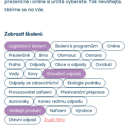
prezenčně i online si určitě vyberete. Tak neváhejte,
těšíme se na Vás.
Zobrazit školení:
Legislativní školení
Školení k programům
Online
Prezenčně
Brno
Olomouc
Ostrava
Praha
Odpady
Obce a odpady
Ovzduší
Vody
Kovy
Stavební odpady
Odpady ze zdravotnictví
Ekologie podniku
Provozovatel zařízení
Přeshraniční přeprava
Autovraky
Konec režimu odpadu
Vedlejší produkt
Nařízení
Výrobce
Dřevní odpad
Zrušit filtry