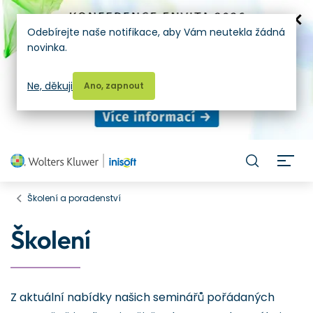
Odebírejte naše notifikace, aby Vám neutekla žádná
novinka.
Ne, děkuji
Ano, zapnout
H
Školení a poradenství
Školení
Z aktuální nabídky našich seminářů pořádaných