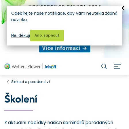
Odebírejte naše notifikace, aby Vám neutekla žádná
novinka.
Ne, děkuji
Ano, zapnout
H
Školení a poradenství
Školení
Z aktuální nabídky našich seminářů pořádaných