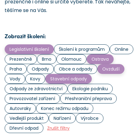
prezenčně i online si určitě vyberete. Tak neváhejte,
těšíme se na Vás.
Zobrazit školení:
Legislativní školení
Školení k programům
Online
Prezenčně
Brno
Olomouc
Ostrava
Praha
Odpady
Obce a odpady
Ovzduší
Vody
Kovy
Stavební odpady
Odpady ze zdravotnictví
Ekologie podniku
Provozovatel zařízení
Přeshraniční přeprava
Autovraky
Konec režimu odpadu
Vedlejší produkt
Nařízení
Výrobce
Dřevní odpad
Zrušit filtry