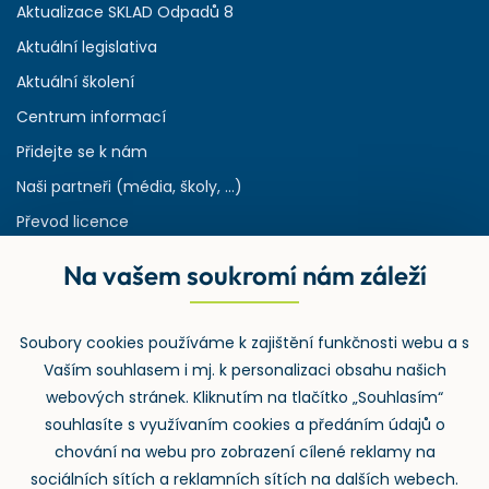
Aktualizace SKLAD Odpadů 8
Aktuální legislativa
Aktuální školení
Centrum informací
Přidejte se k nám
Naši partneři (média, školy, ...)
Převod licence
Reference
Na vašem soukromí nám záleží
Rejstřík používaných zkratek v odpadech
HW & SW požadavky pro náš IS
Soubory cookies používáme k zajištění funkčnosti webu a s
Zpětný odběr
Vaším souhlasem i mj. k personalizaci obsahu našich
webových stránek. Kliknutím na tlačítko „Souhlasím“
souhlasíte s využívaním cookies a předáním údajů o
chování na webu pro zobrazení cílené reklamy na
sociálních sítích a reklamních sítích na dalších webech.