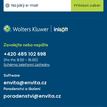
Přihlásit odběr
Zavolejte nebo napište
+420 485 102 698
(Po-Pa: 8.00 – 16.00)
Schéma telefonní ústředny
Software
envita@envita.cz
Poradenství a školení
poradenstvi@envita.cz