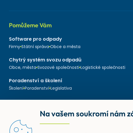
Pomůžeme Vám
Software pro odpady
Firmy
Státní správa
Obce a města
Chytrý systém svozu odpadů
Obce, města
Svozové společnosti
Logistické společnosti
Poradenství a školení
Školení
Poradenství
Legislativa
Na vašem soukromí nám zá