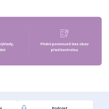
výklady,
Plnění povinností bez obav
ání
před kontrolou
í
Podcast