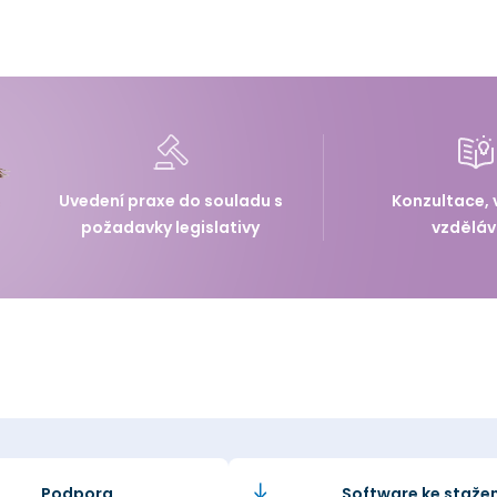
Uvedení praxe do souladu s
Konzultace, 
požadavky legislativy
vzděláv
Podpora
Software ke stažen