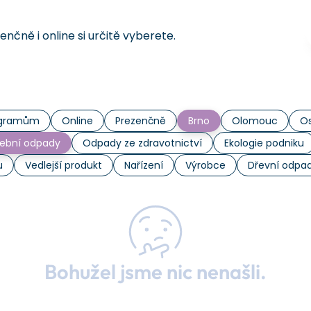
čně i online si určitě vyberete.
rogramům
Online
Prezenčně
Brno
Olomouc
Os
ební odpady
Odpady ze zdravotnictví
Ekologie podniku
u
Vedlejší produkt
Nařízení
Výrobce
Dřevní odpa
Bohužel jsme nic nenašli.