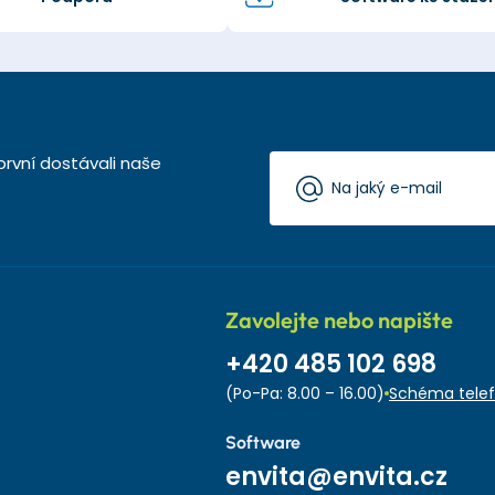
první dostávali naše
Zavolejte nebo napište
+420 485 102 698
(Po-Pa: 8.00 – 16.00)
Schéma telef
Software
envita@envita.cz