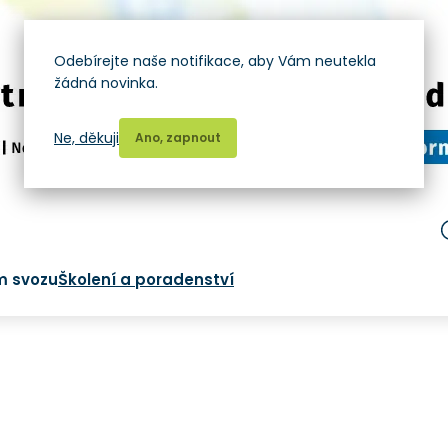
Odebírejte naše notifikace, aby Vám neutekla
žádná novinka.
Ne, děkuji
Ano, zapnout
m svozu
Školení a poradenství