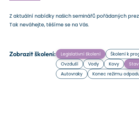
Z aktuální nabídky našich seminářů pořádaných prezen
Tak neváhejte, těšíme se na Vás.
Zobrazit školení:
Legislativní školení
Školení k p
Ovzduší
Vody
Kovy
Stav
Autovraky
Konec režimu odpad