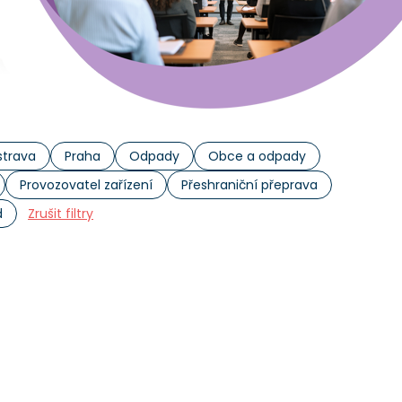
trava
Praha
Odpady
Obce a odpady
Provozovatel zařízení
Přeshraniční přeprava
d
Zrušit filtry