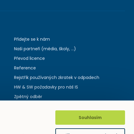
Přidejte se k nám
Naši partneři (média, školy, ...)
Převod licence
Reference
Rejstřík používaných zkratek v odpadech
HW & SW požadavky pro náš IS
Zpětný odběr
Souhlasím