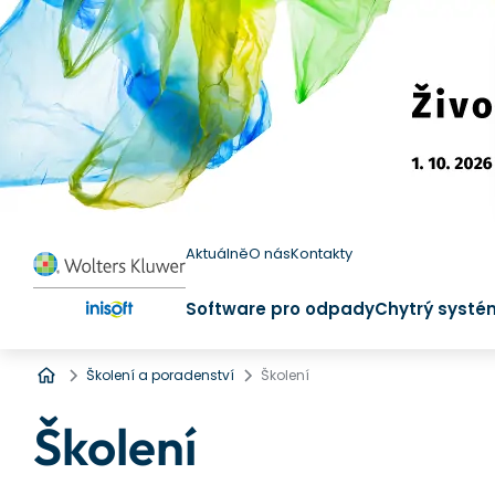
Aktuálně
O nás
Kontakty
Software pro odpady
Chytrý systé
Úvod
Školení a poradenství
Školení
Školení