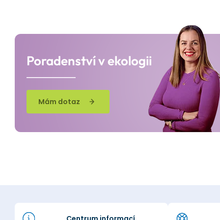
Poradenství v ekologii
Mám dotaz
Centrum informací