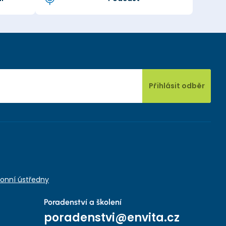
Přihlásit odběr
onní ústředny
Poradenství a školení
poradenstvi@envita.cz