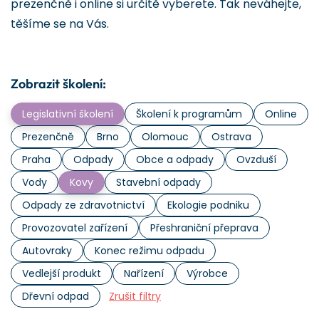
prezenčně i online si určitě vyberete. Tak neváhejte,
těšíme se na Vás.
Zobrazit školení:
Legislativní školení
Školení k programům
Online
Prezenčně
Brno
Olomouc
Ostrava
Praha
Odpady
Obce a odpady
Ovzduší
Vody
Kovy
Stavební odpady
Odpady ze zdravotnictví
Ekologie podniku
Provozovatel zařízení
Přeshraniční přeprava
Autovraky
Konec režimu odpadu
Vedlejší produkt
Nařízení
Výrobce
Dřevní odpad
Zrušit filtry