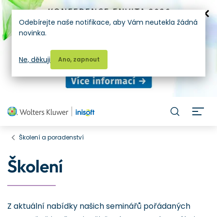
Odebírejte naše notifikace, aby Vám neutekla žádná
novinka.
Ne, děkuji
Ano, zapnout
H
Školení a poradenství
Školení
Z aktuální nabídky našich seminářů pořádaných