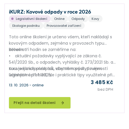
iKURZ: Kovové odpady v roce 2026
Legislativní školení
Online
Odpady
Kovy
Ekologie podniku
Provozovatel zařízení
Toto online školení je určeno všem, kteří nakládají s
kovovým odpadem, zejména v provozech typu
kovošrot.
Během tří hodin se zaměříme na:
• aktuální požadavky vyplývající ze zákona č.
541/2020 Sb., o odpadech, vyhlášky č. 273/2021 Sb. a
souvisejících předpisů, včetně nových povinností
Kurz je koncipován tak, aby Vám poskytl nejen
účinných od 1. 1. 2025,
legislativní přehled, ale i praktické tipy využitelné při
• souvislosti se zákonem č. 542/2020 Sb., o výrobcích
každodenní práci.
3 485 Kč
13. 10. 2026 - online
s ukončenou životností,
bez DPH
• praktické zkušenosti z praxe – shrneme nejčastější
chyby, které se objevily při podávání ročních hlášení za
Přejít na detail školení
rok 2025, a ukážeme, jak se jim v budoucnu vyhnout.