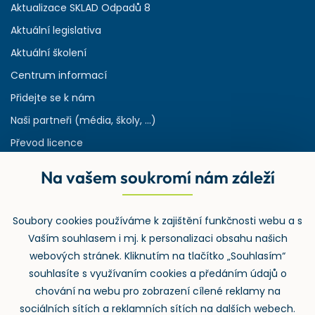
Aktualizace SKLAD Odpadů 8
Aktuální legislativa
Aktuální školení
Centrum informací
Přidejte se k nám
Naši partneři (média, školy, ...)
Převod licence
Reference
Na vašem soukromí nám záleží
Rejstřík používaných zkratek v odpadech
HW & SW požadavky pro náš IS
Soubory cookies používáme k zajištění funkčnosti webu a s
Zpětný odběr
Vaším souhlasem i mj. k personalizaci obsahu našich
webových stránek. Kliknutím na tlačítko „Souhlasím“
souhlasíte s využívaním cookies a předáním údajů o
chování na webu pro zobrazení cílené reklamy na
sociálních sítích a reklamních sítích na dalších webech.