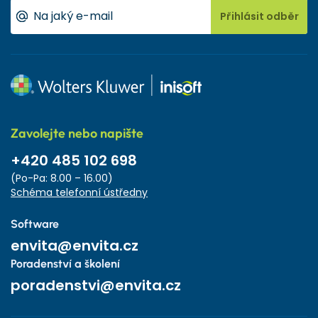
Přihlásit odběr
Zavolejte nebo napište
+420 485 102 698
(Po-Pa: 8.00 – 16.00)
Schéma telefonní ústředny
Software
envita@envita.cz
Poradenství a školení
poradenstvi@envita.cz