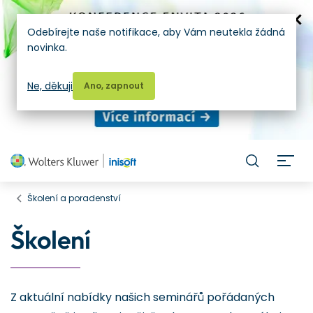
Odebírejte naše notifikace, aby Vám neutekla žádná
novinka.
Ne, děkuji
Ano, zapnout
H
Školení a poradenství
Školení
Z aktuální nabídky našich seminářů pořádaných