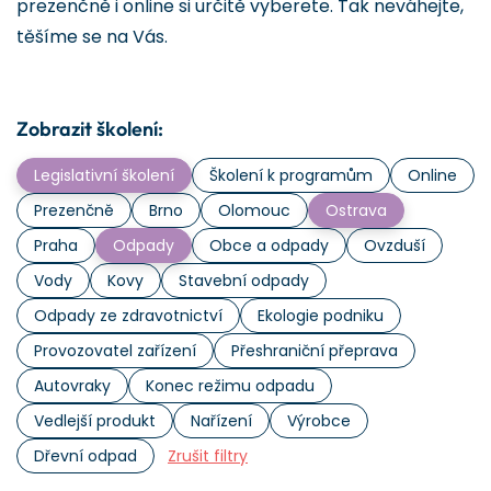
prezenčně i online si určitě vyberete. Tak neváhejte,
těšíme se na Vás.
Zobrazit školení:
Legislativní školení
Školení k programům
Online
Prezenčně
Brno
Olomouc
Ostrava
Praha
Odpady
Obce a odpady
Ovzduší
Vody
Kovy
Stavební odpady
Odpady ze zdravotnictví
Ekologie podniku
Provozovatel zařízení
Přeshraniční přeprava
Autovraky
Konec režimu odpadu
Vedlejší produkt
Nařízení
Výrobce
Dřevní odpad
Zrušit filtry