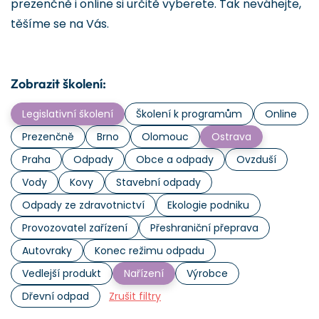
prezenčně i online si určitě vyberete. Tak neváhejte,
těšíme se na Vás.
Zobrazit školení:
Legislativní školení
Školení k programům
Online
Prezenčně
Brno
Olomouc
Ostrava
Praha
Odpady
Obce a odpady
Ovzduší
Vody
Kovy
Stavební odpady
Odpady ze zdravotnictví
Ekologie podniku
Provozovatel zařízení
Přeshraniční přeprava
Autovraky
Konec režimu odpadu
Vedlejší produkt
Nařízení
Výrobce
Dřevní odpad
Zrušit filtry