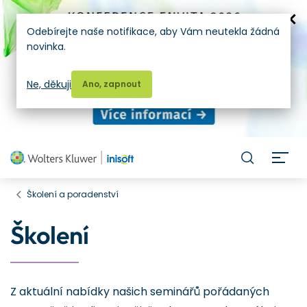
Odebírejte naše notifikace, aby Vám neutekla žádná
novinka.
Ne, děkuji
Ano, zapnout
H
Školení a poradenství
Školení
Z aktuální nabídky našich seminářů pořádaných