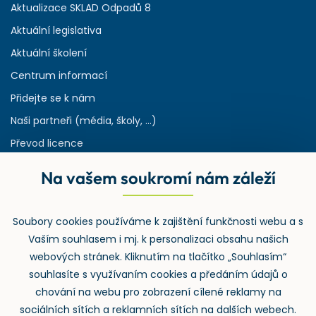
Aktualizace SKLAD Odpadů 8
Aktuální legislativa
Aktuální školení
Centrum informací
Přidejte se k nám
Naši partneři (média, školy, ...)
Převod licence
Reference
Na vašem soukromí nám záleží
Rejstřík používaných zkratek v odpadech
HW & SW požadavky pro náš IS
Soubory cookies používáme k zajištění funkčnosti webu a s
Zpětný odběr
Vaším souhlasem i mj. k personalizaci obsahu našich
webových stránek. Kliknutím na tlačítko „Souhlasím“
souhlasíte s využívaním cookies a předáním údajů o
chování na webu pro zobrazení cílené reklamy na
sociálních sítích a reklamních sítích na dalších webech.