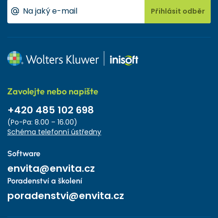
Přihlásit odběr
Zavolejte nebo napište
+420 485 102 698
(Po-Pa: 8.00 – 16.00)
Schéma telefonní ústředny
Software
envita@envita.cz
Poradenství a školení
poradenstvi@envita.cz