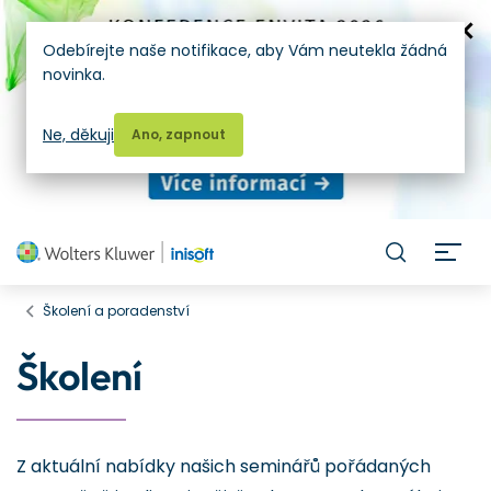
Odebírejte naše notifikace, aby Vám neutekla žádná
novinka.
Ne, děkuji
Ano, zapnout
H
Školení a poradenství
Školení
Z aktuální nabídky našich seminářů pořádaných