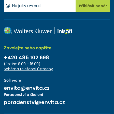
Přihlásit odběr
Zavolejte nebo napište
+420 485 102 698
(Po-Pa: 8.00 – 16.00)
Schéma telefonní ústředny
Software
envita@envita.cz
Poradenství a školení
poradenstvi@envita.cz