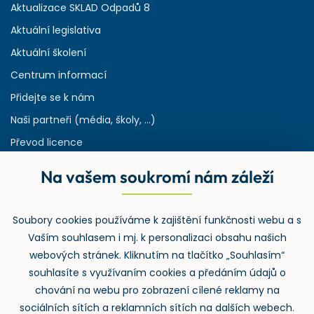
Aktualizace SKLAD Odpadů 8
Aktuální legislativa
Aktuální školení
Centrum informací
Přidejte se k nám
Naši partneři (média, školy, ...)
Převod licence
Reference
Na vašem soukromí nám záleží
Rejstřík používaných zkratek v odpadech
HW & SW požadavky pro náš IS
Soubory cookies používáme k zajištění funkčnosti webu a s
Zpětný odběr
Vaším souhlasem i mj. k personalizaci obsahu našich
webových stránek. Kliknutím na tlačítko „Souhlasím“
souhlasíte s využívaním cookies a předáním údajů o
chování na webu pro zobrazení cílené reklamy na
sociálních sítích a reklamních sítích na dalších webech.