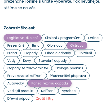
prezenčně i online si určitě vyberete. Tak neváhejte,
těšíme se na Vás.
Zobrazit školení:
Legislativní školení
Školení k programům
Online
Prezenčně
Brno
Olomouc
Ostrava
Praha
Odpady
Obce a odpady
Ovzduší
Vody
Kovy
Stavební odpady
Odpady ze zdravotnictví
Ekologie podniku
Provozovatel zařízení
Přeshraniční přeprava
Autovraky
Konec režimu odpadu
Vedlejší produkt
Nařízení
Výrobce
Dřevní odpad
Zrušit filtry