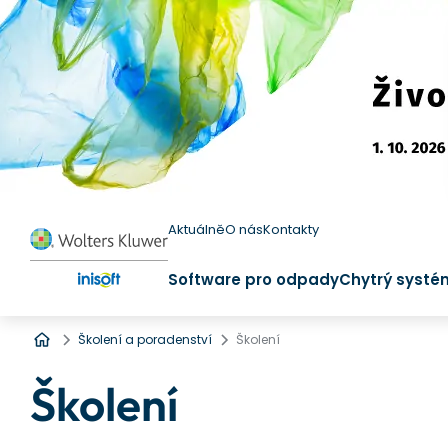
Aktuálně
O nás
Kontakty
Software pro odpady
Chytrý systé
Úvod
Školení a poradenství
Školení
Školení