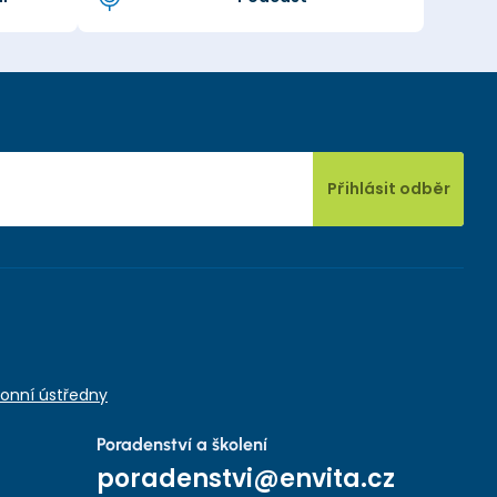
Přihlásit odběr
onní ústředny
Poradenství a školení
poradenstvi@envita.cz