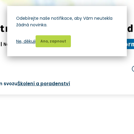
Odebírejte naše notifikace, aby Vám neutekla
žádná novinka.
Ne, děkuji
Ano, zapnout
m svozu
Školení a poradenství