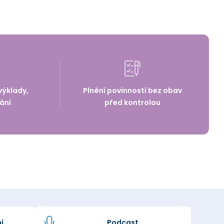
výklady,
Plnění povinností bez obav
ání
před kontrolou
í
Podcast