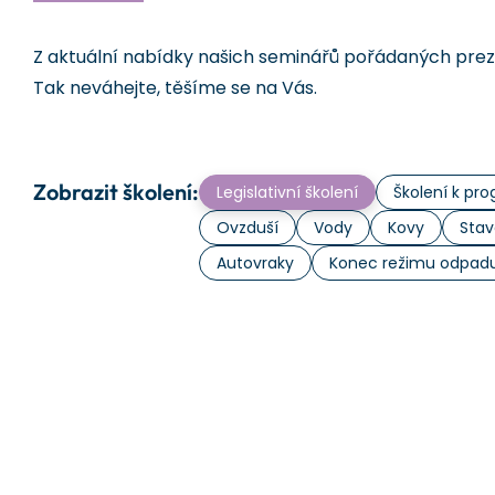
Z aktuální nabídky našich seminářů pořádaných prezen
Tak neváhejte, těšíme se na Vás.
Zobrazit školení:
Legislativní školení
Školení k p
Ovzduší
Vody
Kovy
Stav
Autovraky
Konec režimu odpad