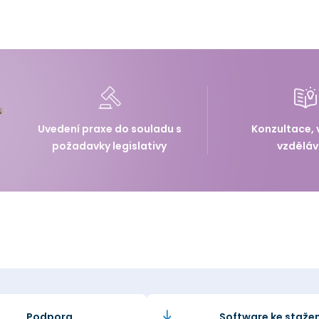
Uvedení praxe do souladu s
Konzultace, 
požadavky legislativy
vzděláv
Podpora
Software ke stažen