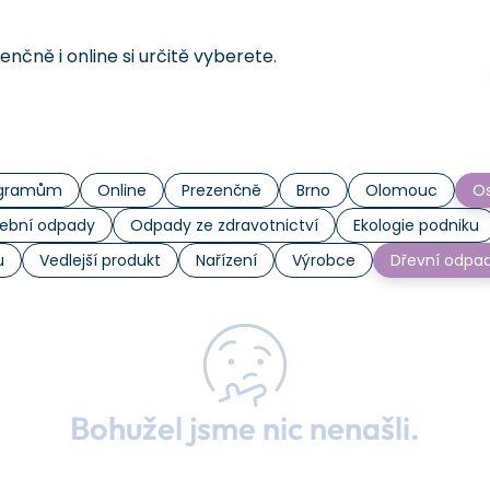
čně i online si určitě vyberete.
rogramům
Online
Prezenčně
Brno
Olomouc
Os
ební odpady
Odpady ze zdravotnictví
Ekologie podniku
u
Vedlejší produkt
Nařízení
Výrobce
Dřevní odpa
Bohužel jsme nic nenašli.