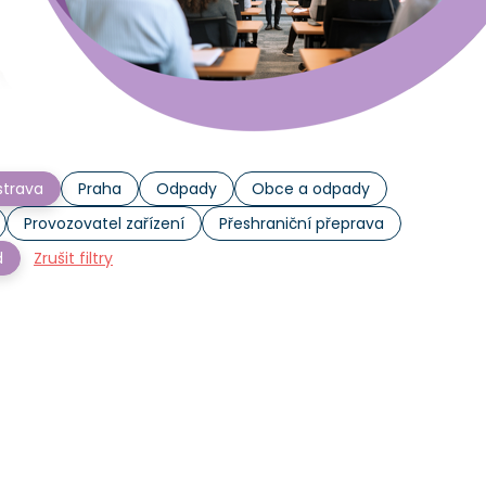
trava
Praha
Odpady
Obce a odpady
Provozovatel zařízení
Přeshraniční přeprava
d
Zrušit filtry