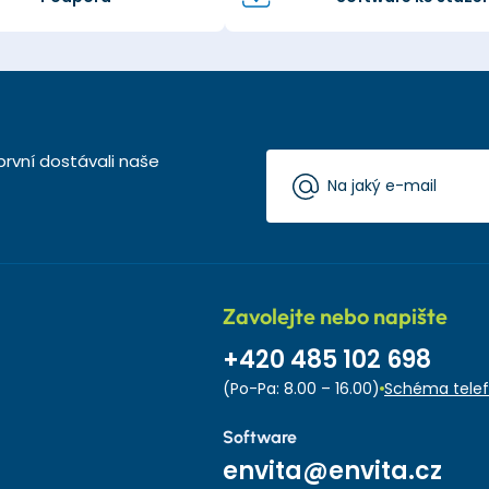
první dostávali naše
Zavolejte nebo napište
+420 485 102 698
(Po-Pa: 8.00 – 16.00)
Schéma telef
Software
envita@envita.cz