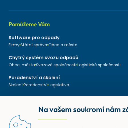
Pomůžeme Vám
Software pro odpady
Firmy
Státní správa
Obce a města
Chytrý systém svozu odpadů
Obce, města
Svozové společnosti
Logistické společnosti
Poradenství a školení
Školení
Poradenství
Legislativa
Na vašem soukromí nám zá