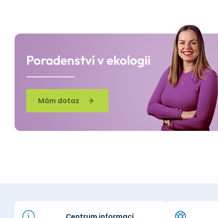
Poradenství v ekologii
Mám dotaz
Centrum informací