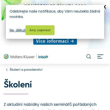
Odebírejte naše notifikace, aby Vám neutekla žádná
novinka.
Ne, děkuji
Ano, zapnout
H
Školení a poradenství
Školení
Z aktuální nabídky našich seminářů pořádaných