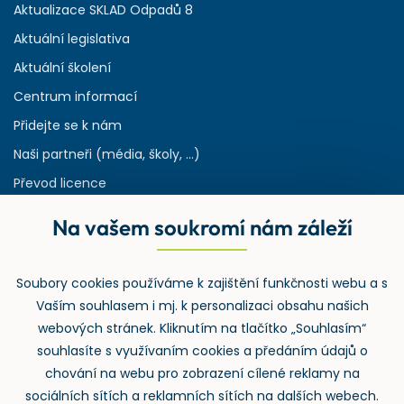
Aktualizace SKLAD Odpadů 8
Aktuální legislativa
Aktuální školení
Centrum informací
Přidejte se k nám
Naši partneři (média, školy, ...)
Převod licence
Reference
Na vašem soukromí nám záleží
Rejstřík používaných zkratek v odpadech
HW & SW požadavky pro náš IS
Soubory cookies používáme k zajištění funkčnosti webu a s
Zpětný odběr
Vaším souhlasem i mj. k personalizaci obsahu našich
webových stránek. Kliknutím na tlačítko „Souhlasím“
souhlasíte s využívaním cookies a předáním údajů o
chování na webu pro zobrazení cílené reklamy na
sociálních sítích a reklamních sítích na dalších webech.