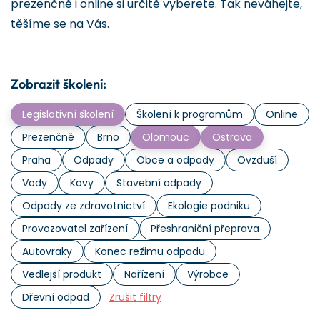
prezenčně i online si určitě vyberete. Tak neváhejte,
těšíme se na Vás.
Zobrazit školení:
Legislativní školení
Školení k programům
Online
Prezenčně
Brno
Olomouc
Ostrava
Praha
Odpady
Obce a odpady
Ovzduší
Vody
Kovy
Stavební odpady
Odpady ze zdravotnictví
Ekologie podniku
Provozovatel zařízení
Přeshraniční přeprava
Autovraky
Konec režimu odpadu
Vedlejší produkt
Nařízení
Výrobce
Dřevní odpad
Zrušit filtry