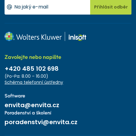
Přihlásit odběr
Zavolejte nebo napište
+420 485 102 698
(Po-Pa: 8.00 – 16.00)
Schéma telefonní ústředny
Software
envita@envita.cz
Poradenství a školení
poradenstvi@envita.cz