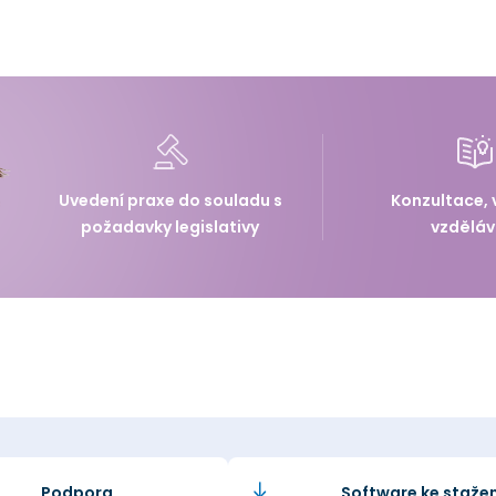
Uvedení praxe do souladu s
Konzultace, 
požadavky legislativy
vzděláv
Podpora
Software ke stažen