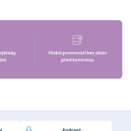
výklady,
Plnění povinností bez obav
ání
před kontrolou
í
Podcast