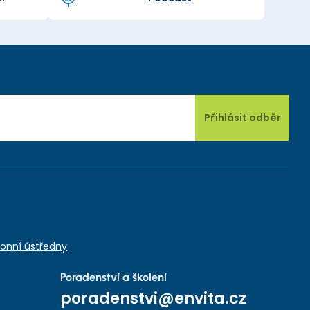
Přihlásit odběr
onní ústředny
Poradenství a školení
poradenstvi@envita.cz