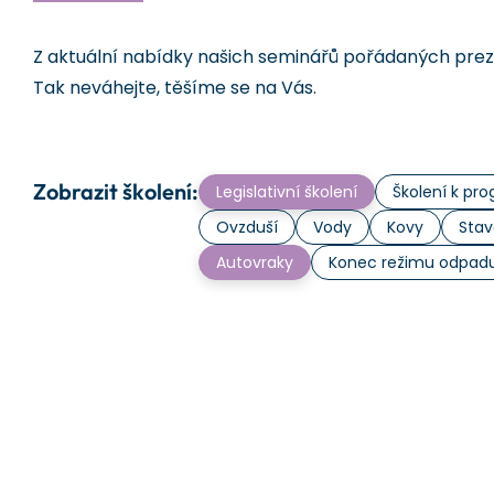
Z aktuální nabídky našich seminářů pořádaných prezen
Tak neváhejte, těšíme se na Vás.
Zobrazit školení:
Legislativní školení
Školení k p
Ovzduší
Vody
Kovy
Stav
Autovraky
Konec režimu odpad