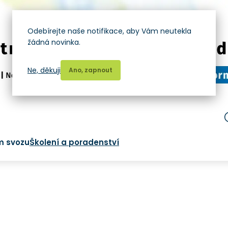
Odebírejte naše notifikace, aby Vám neutekla
žádná novinka.
Ne, děkuji
Ano, zapnout
m svozu
Školení a poradenství