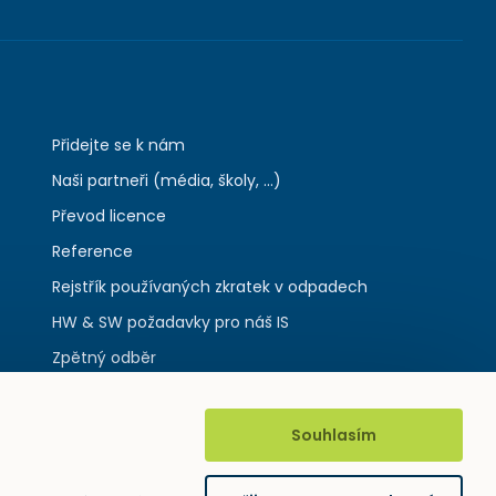
Přidejte se k nám
Naši partneři (média, školy, ...)
Převod licence
Reference
Rejstřík používaných zkratek v odpadech
HW & SW požadavky pro náš IS
Zpětný odběr
Souhlasím