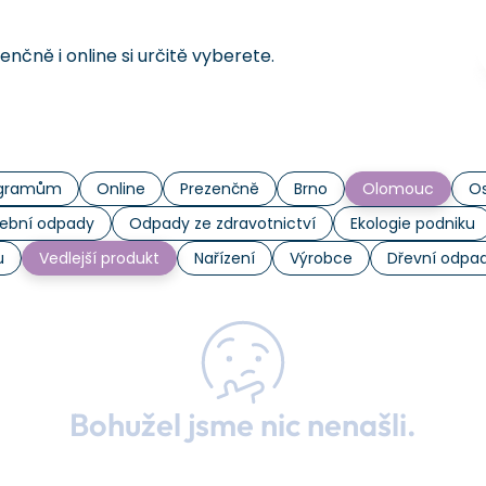
čně i online si určitě vyberete.
rogramům
Online
Prezenčně
Brno
Olomouc
Os
ební odpady
Odpady ze zdravotnictví
Ekologie podniku
u
Vedlejší produkt
Nařízení
Výrobce
Dřevní odpa
Bohužel jsme nic nenašli.