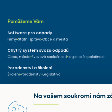
Pomůžeme Vám
Software pro odpady
Firmy
Státní správa
Obce a města
Chytrý systém svozu odpadů
Obce, města
Svozové společnosti
Logistické společnosti
Poradenství a školení
Školení
Poradenství
Legislativa
Na vašem soukromí nám zá