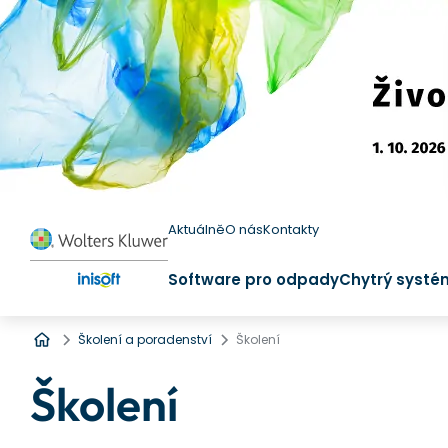
Aktuálně
O nás
Kontakty
Software pro odpady
Chytrý systé
Úvod
Školení a poradenství
Školení
Školení