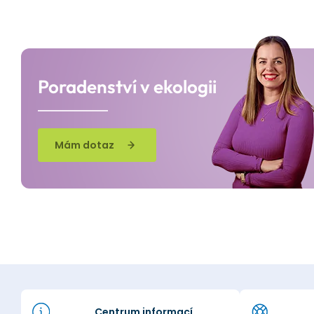
Poradenství v ekologii
Mám dotaz
Centrum informací