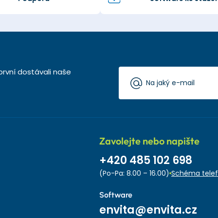
první dostávali naše
Zavolejte nebo napište
+420 485 102 698
(Po-Pa: 8.00 – 16.00)
Schéma telef
Software
envita@envita.cz