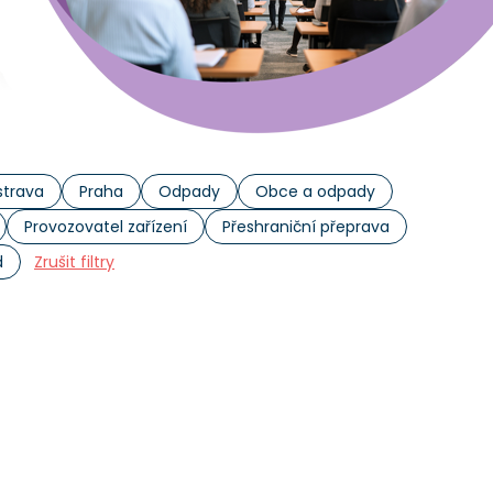
trava
Praha
Odpady
Obce a odpady
Provozovatel zařízení
Přeshraniční přeprava
d
Zrušit filtry