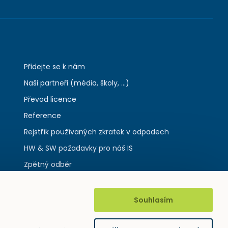
Přidejte se k nám
Naši partneři (média, školy, ...)
Převod licence
Reference
Rejstřík používaných zkratek v odpadech
HW & SW požadavky pro náš IS
Zpětný odběr
Souhlasím