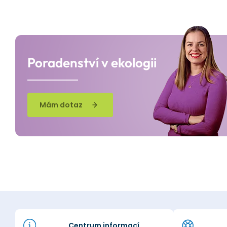
Poradenství v ekologii
Mám dotaz
Centrum informací