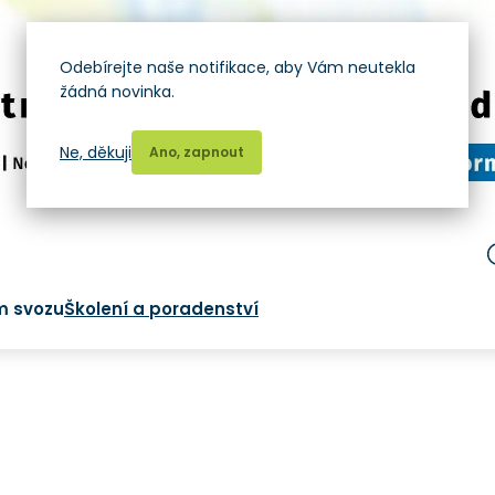
Odebírejte naše notifikace, aby Vám neutekla
žádná novinka.
Ne, děkuji
Ano, zapnout
m svozu
Školení a poradenství