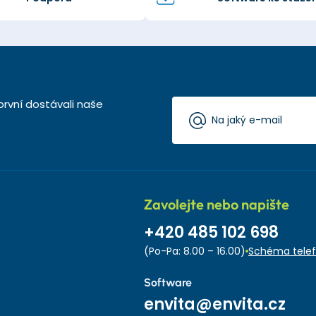
první dostávali naše
Zavolejte nebo napište
+420 485 102 698
(Po-Pa: 8.00 – 16.00)
Schéma telef
Software
envita@envita.cz