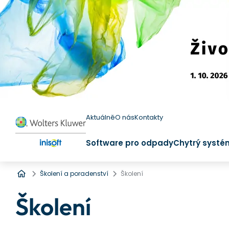
Aktuálně
O nás
Kontakty
Software pro odpady
Chytrý systé
Úvod
Školení a poradenství
Školení
Školení