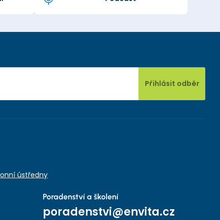
Přihlásit odběr
onní ústředny
Poradenství a školení
poradenstvi@envita.cz