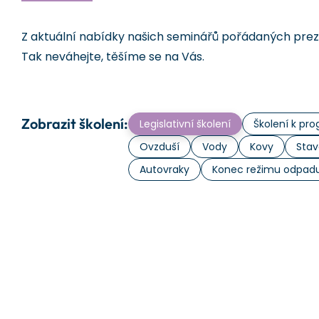
Z aktuální nabídky našich seminářů pořádaných prezen
Tak neváhejte, těšíme se na Vás.
Zobrazit školení:
Legislativní školení
Školení k p
Ovzduší
Vody
Kovy
Stav
Autovraky
Konec režimu odpad