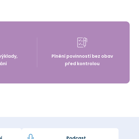
výklady,
Plnění povinností bez obav
ání
před kontrolou
í
Podcast