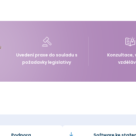
Uvedení praxe do souladu s
Konzultace, 
požadavky legislativy
vzděláv
Podpora
Software ke stažen