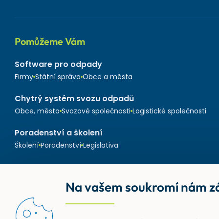
Pomůžeme Vám
Software pro odpady
Firmy
Státní správa
Obce a města
Chytrý systém svozu odpadů
Obce, města
Svozové společnosti
Logistické společnosti
Poradenství a školení
Školení
Poradenství
Legislativa
Na vašem soukromí nám zá