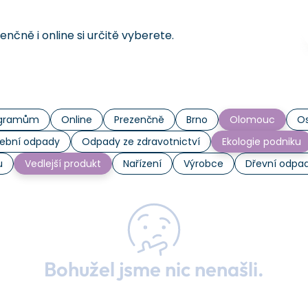
čně i online si určitě vyberete.
rogramům
Online
Prezenčně
Brno
Olomouc
Os
ební odpady
Odpady ze zdravotnictví
Ekologie podniku
u
Vedlejší produkt
Nařízení
Výrobce
Dřevní odpa
Bohužel jsme nic nenašli.