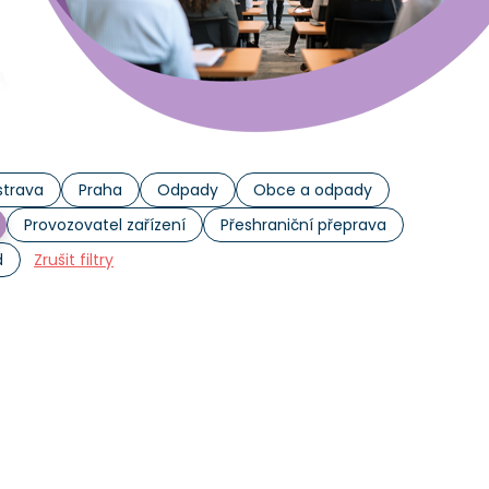
trava
Praha
Odpady
Obce a odpady
Provozovatel zařízení
Přeshraniční přeprava
d
Zrušit filtry