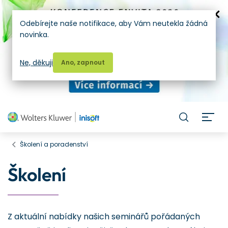
Odebírejte naše notifikace, aby Vám neutekla žádná
novinka.
Ne, děkuji
Ano, zapnout
H
Školení a poradenství
Školení
Z aktuální nabídky našich seminářů pořádaných