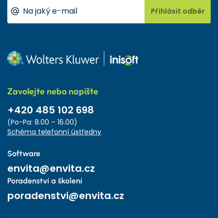
Přihlásit odběr
Zavolejte nebo napište
+420 485 102 698
(Po-Pa: 8.00 – 16.00)
Schéma telefonní ústředny
Software
envita@envita.cz
Poradenství a školení
poradenstvi@envita.cz