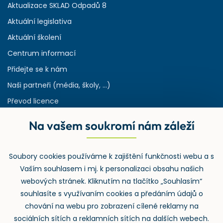
Aktualizace SKLAD Odpadů 8
Aktuální legislativa
Aktuální školení
Centrum informací
Přidejte se k nám
Naši partneři (média, školy, ...)
Převod licence
Reference
Na vašem soukromí nám záleží
Rejstřík používaných zkratek v odpadech
HW & SW požadavky pro náš IS
Soubory cookies používáme k zajištění funkčnosti webu a s
Zpětný odběr
Vaším souhlasem i mj. k personalizaci obsahu našich
webových stránek. Kliknutím na tlačítko „Souhlasím“
souhlasíte s využívaním cookies a předáním údajů o
chování na webu pro zobrazení cílené reklamy na
sociálních sítích a reklamních sítích na dalších webech.