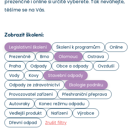
prezenčně i online si určitě vyberete. Tak neváhejte,
těšíme se na Vás.
Zobrazit školení:
Legislativní školení
Školení k programům
Online
Prezenčně
Brno
Olomouc
Ostrava
Praha
Odpady
Obce a odpady
Ovzduší
Vody
Kovy
Stavební odpady
Odpady ze zdravotnictví
Ekologie podniku
Provozovatel zařízení
Přeshraniční přeprava
Autovraky
Konec režimu odpadu
Vedlejší produkt
Nařízení
Výrobce
Dřevní odpad
Zrušit filtry