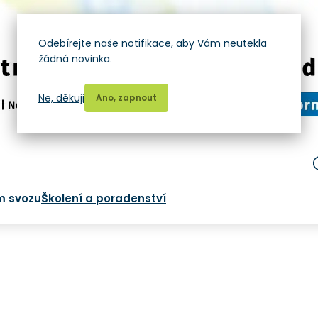
Odebírejte naše notifikace, aby Vám neutekla
žádná novinka.
Ne, děkuji
Ano, zapnout
m svozu
Školení a poradenství