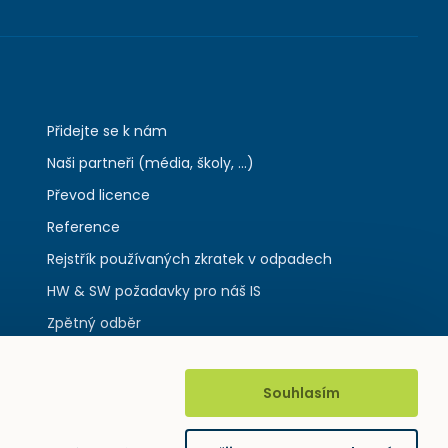
Přidejte se k nám
Naši partneři (média, školy, ...)
Převod licence
Reference
Rejstřík používaných zkratek v odpadech
HW & SW požadavky pro náš IS
Zpětný odběr
Souhlasím