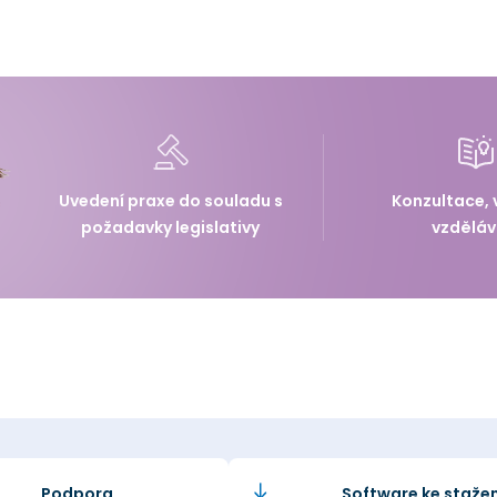
Uvedení praxe do souladu s
Konzultace, 
požadavky legislativy
vzděláv
Podpora
Software ke stažen