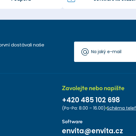
první dostávali naše
Zavolejte nebo napište
+420 485 102 698
(Po-Pa: 8.00 – 16.00)
Schéma telef
Software
envita@envita.cz