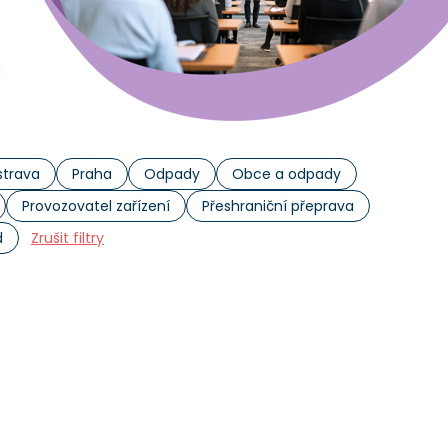
trava
Praha
Odpady
Obce a odpady
Provozovatel zařízení
Přeshraniční přeprava
d
Zrušit filtry