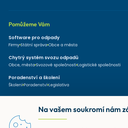
Pomůžeme Vám
Software pro odpady
Firmy
Státní správa
Obce a města
Chytrý systém svozu odpadů
Obce, města
Svozové společnosti
Logistické společnosti
Poradenství a školení
Školení
Poradenství
Legislativa
Na vašem soukromí nám zá