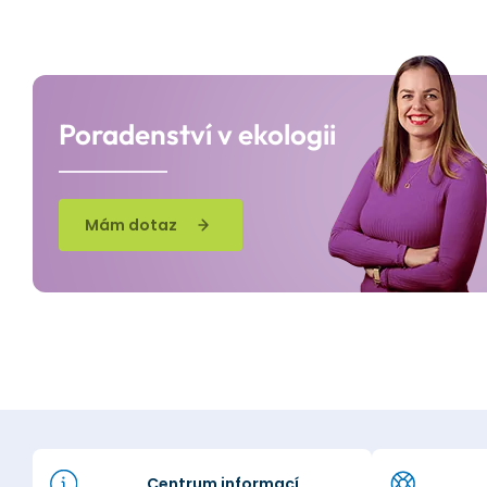
Poradenství v ekologii
Mám dotaz
Centrum informací