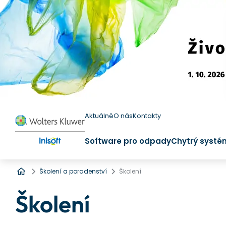
Aktuálně
O nás
Kontakty
Software pro odpady
Chytrý systé
Úvod
Školení a poradenství
Školení
Školení