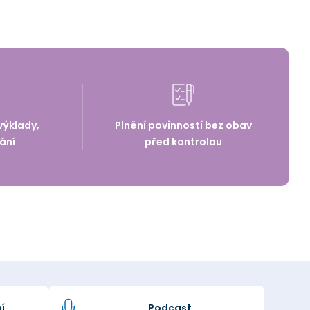
výklady,
Plnění povinností bez obav
ání
před kontrolou
í
Podcast