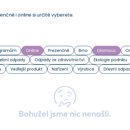
čně i online si určitě vyberete.
rogramům
Online
Prezenčně
Brno
Olomouc
Os
ební odpady
Odpady ze zdravotnictví
Ekologie podniku
u
Vedlejší produkt
Nařízení
Výrobce
Dřevní odpa
Bohužel jsme nic nenašli.