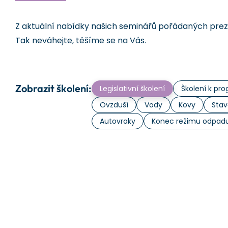
Z aktuální nabídky našich seminářů pořádaných prezen
Tak neváhejte, těšíme se na Vás.
Zobrazit školení:
Legislativní školení
Školení k p
Ovzduší
Vody
Kovy
Stav
Autovraky
Konec režimu odpad