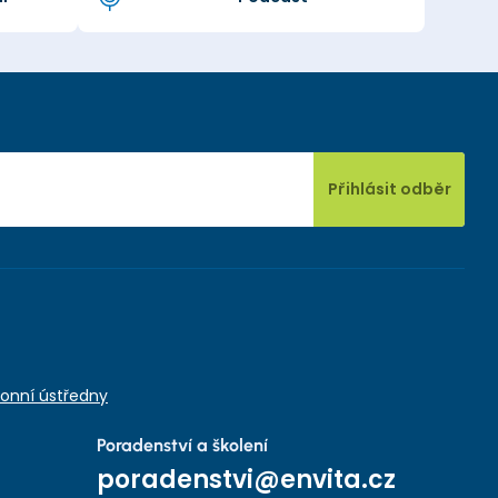
Přihlásit odběr
onní ústředny
Poradenství a školení
poradenstvi@envita.cz