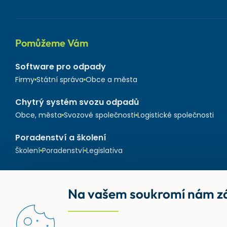
Pomůžeme Vám
Software pro odpady
Firmy
Státní správa
Obce a města
Chytrý systém svozu odpadů
Obce, města
Svozové společnosti
Logistické společnosti
Poradenství a školení
Školení
Poradenství
Legislativa
Na vašem soukromí nám zá