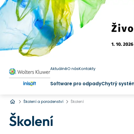
Aktuálně
O nás
Kontakty
Software pro odpady
Chytrý systé
Úvod
Školení a poradenství
Školení
Školení