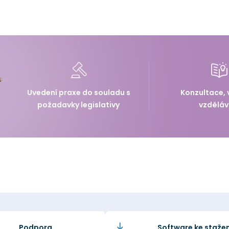
Uvedení praxe do souladu s
Konzultace, 
požadavky legislativy
vzděláv
Podpora
Software ke stažen