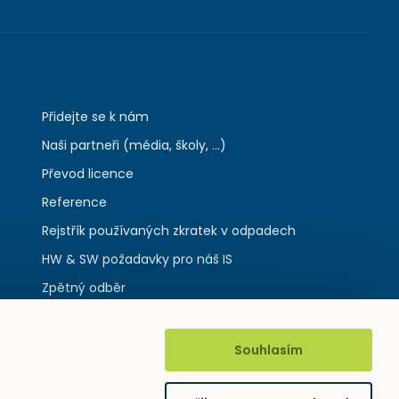
Přidejte se k nám
Naši partneři (média, školy, ...)
Převod licence
Reference
Rejstřík používaných zkratek v odpadech
HW & SW požadavky pro náš IS
Zpětný odběr
Souhlasím