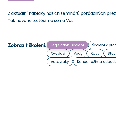
Z aktuální nabídky našich seminářů pořádaných prezen
Tak neváhejte, těšíme se na Vás.
Zobrazit školení:
Legislativní školení
Školení k p
Ovzduší
Vody
Kovy
Stav
Autovraky
Konec režimu odpad