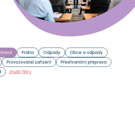
trava
Praha
Odpady
Obce a odpady
Provozovatel zařízení
Přeshraniční přeprava
d
Zrušit filtry