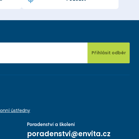
Přihlásit odběr
onní ústředny
Poradenství a školení
poradenstvi@envita.cz