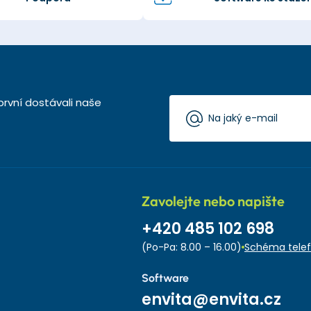
první dostávali naše
Zavolejte nebo napište
+420 485 102 698
(Po-Pa: 8.00 – 16.00)
Schéma telef
Software
envita@envita.cz