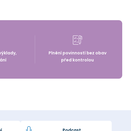
výklady,
Plnění povinností bez obav
ání
před kontrolou
í
Podcast