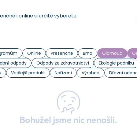
čně i online si určitě vyberete.
rogramům
Online
Prezenčně
Brno
Olomouc
Os
ební odpady
Odpady ze zdravotnictví
Ekologie podniku
u
Vedlejší produkt
Nařízení
Výrobce
Dřevní odpa
Bohužel jsme nic nenašli.