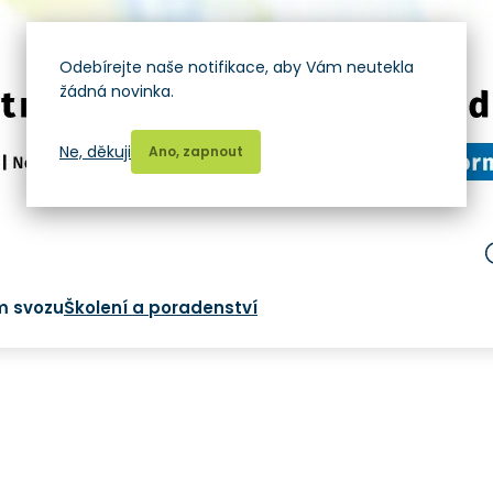
Odebírejte naše notifikace, aby Vám neutekla
žádná novinka.
Ne, děkuji
Ano, zapnout
m svozu
Školení a poradenství