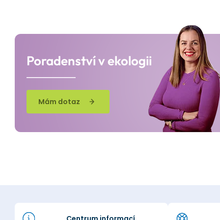
Poradenství v ekologii
Mám dotaz
Centrum informací