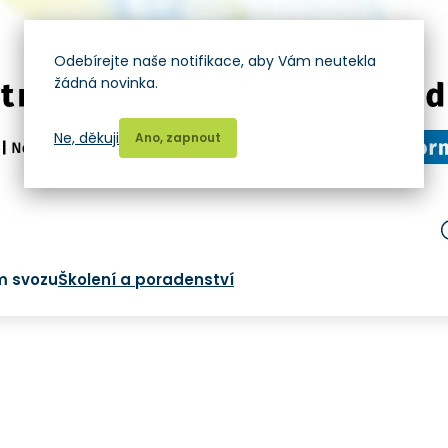
Odebírejte naše notifikace, aby Vám neutekla
žádná novinka.
Ne, děkuji
Ano, zapnout
m svozu
Školení a poradenství