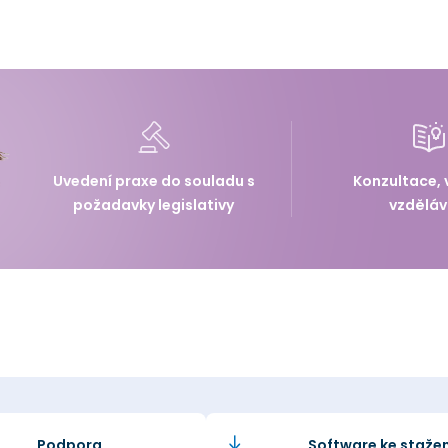
Uvedení praxe do souladu s
Konzultace, 
požadavky legislativy
vzděláv
Podpora
Software ke stažen