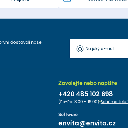
první dostávali naše
Zavolejte nebo napište
+420 485 102 698
(Po-Pa: 8.00 – 16.00)
Schéma telef
Software
envita@envita.cz