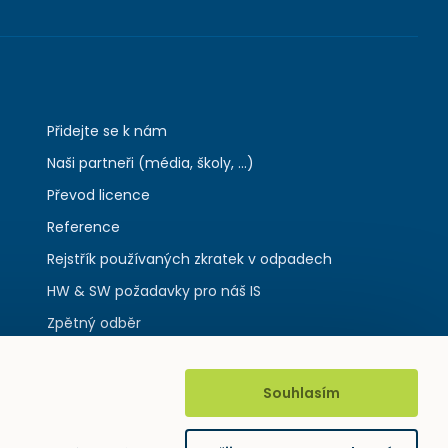
Přidejte se k nám
Naši partneři (média, školy, ...)
Převod licence
Reference
Rejstřík používaných zkratek v odpadech
HW & SW požadavky pro náš IS
Zpětný odběr
Souhlasím