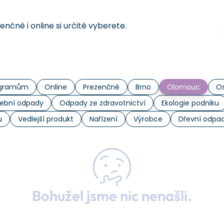
čně i online si určitě vyberete.
rogramům
Online
Prezenčně
Brno
Olomouc
Os
ební odpady
Odpady ze zdravotnictví
Ekologie podniku
u
Vedlejší produkt
Nařízení
Výrobce
Dřevní odpa
Bohužel jsme nic nenašli.