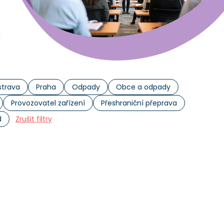
trava
Praha
Odpady
Obce a odpady
Provozovatel zařízení
Přeshraniční přeprava
d
Zrušit filtry