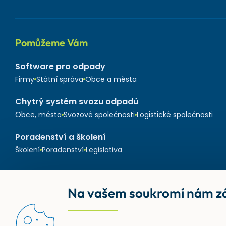
Pomůžeme Vám
Software pro odpady
Firmy
Státní správa
Obce a města
Chytrý systém svozu odpadů
Obce, města
Svozové společnosti
Logistické společnosti
Poradenství a školení
Školení
Poradenství
Legislativa
Na vašem soukromí nám zá