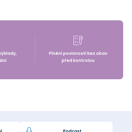
výklady,
Plnění povinností bez obav
ání
před kontrolou
í
Podcast