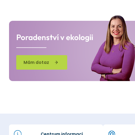
Poradenství v ekologii
Mám dotaz
Centrum informací