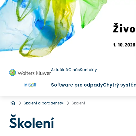
Aktuálně
O nás
Kontakty
Software pro odpady
Chytrý systé
Úvod
Školení a poradenství
Školení
Školení