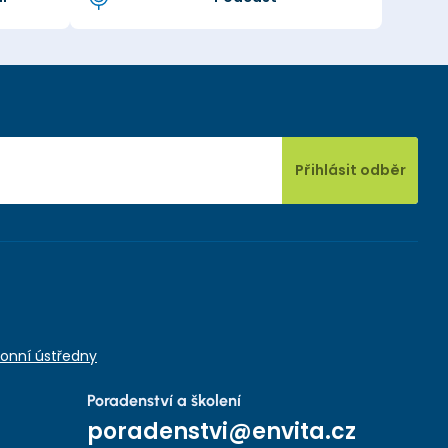
Přihlásit odběr
onní ústředny
Poradenství a školení
poradenstvi@envita.cz