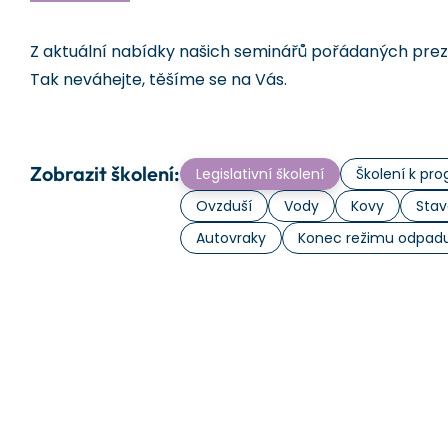
Z aktuální nabídky našich seminářů pořádaných prezen
Tak neváhejte, těšíme se na Vás.
Zobrazit školení:
Legislativní školení
Školení k p
Ovzduší
Vody
Kovy
Stav
Autovraky
Konec režimu odpad