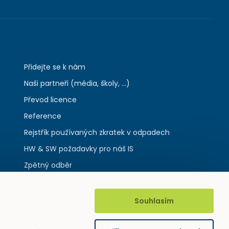
Přidejte se k nám
Naši partneři (média, školy, ...)
Převod licence
Reference
Rejstřík používaných zkratek v odpadech
HW & SW požadavky pro náš IS
Zpětný odběr
Souhlasím