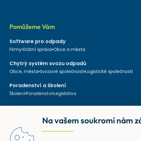
Pomůžeme Vám
Software pro odpady
Firmy
Státní správa
Obce a města
Chytrý systém svozu odpadů
Obce, města
Svozové společnosti
Logistické společnosti
Poradenství a školení
Školení
Poradenství
Legislativa
Na vašem soukromí nám zá