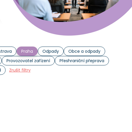
trava
Praha
Odpady
Obce a odpady
Provozovatel zařízení
Přeshraniční přeprava
d
Zrušit filtry