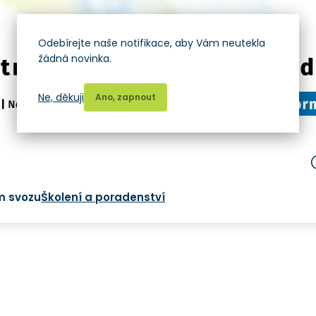
Odebírejte naše notifikace, aby Vám neutekla
žádná novinka.
Ne, děkuji
Ano, zapnout
m svozu
Školení a poradenství