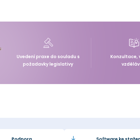
Uvedení praxe do souladu s
Konzultace, 
požadavky legislativy
vzděláv
Podpora
Software ke stažen