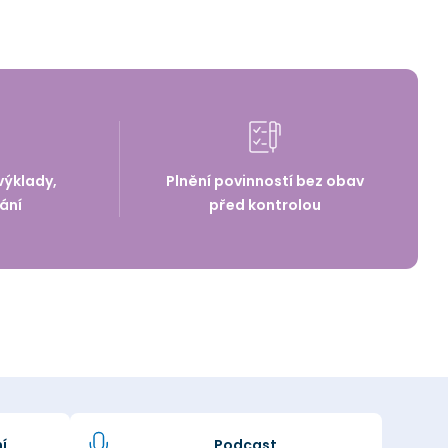
výklady,
Plnění povinností bez obav
ání
před kontrolou
í
Podcast