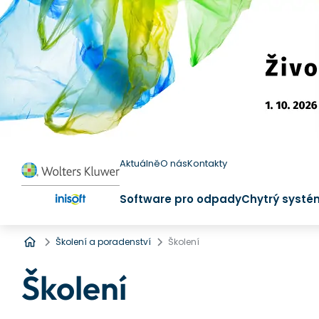
Aktuálně
O nás
Kontakty
Software pro odpady
Chytrý systé
Úvod
Školení a poradenství
Školení
Školení