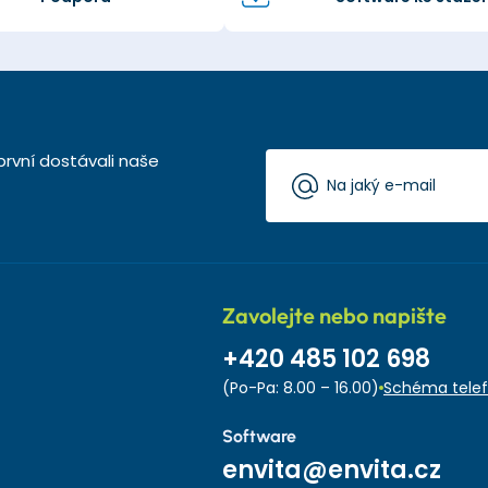
první dostávali naše
Zavolejte nebo napište
+420 485 102 698
(Po-Pa: 8.00 – 16.00)
Schéma telef
Software
envita@envita.cz