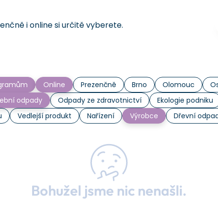
čně i online si určitě vyberete.
rogramům
Online
Prezenčně
Brno
Olomouc
Os
ební odpady
Odpady ze zdravotnictví
Ekologie podniku
u
Vedlejší produkt
Nařízení
Výrobce
Dřevní odpa
Bohužel jsme nic nenašli.