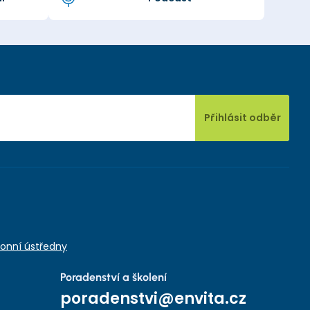
Přihlásit odběr
onní ústředny
Poradenství a školení
poradenstvi@envita.cz