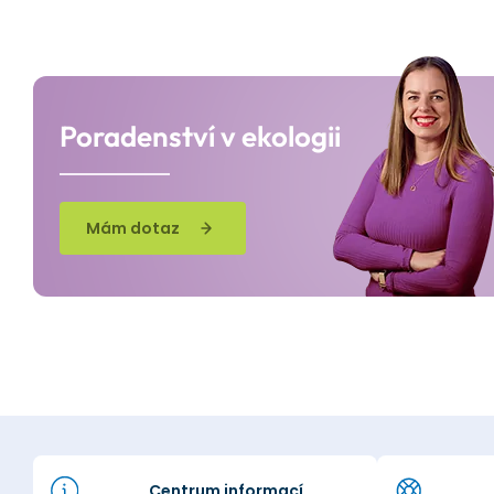
Poradenství v ekologii
Mám dotaz
Centrum informací