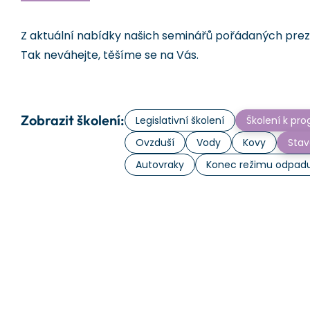
Z aktuální nabídky našich seminářů pořádaných prezen
Tak neváhejte, těšíme se na Vás.
Zobrazit školení:
Legislativní školení
Školení k p
Ovzduší
Vody
Kovy
Stav
Autovraky
Konec režimu odpad