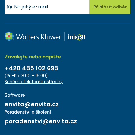
Přihlásit odběr
Zavolejte nebo napište
+420 485 102 698
(Po-Pa: 8.00 – 16.00)
Schéma telefonní ústředny
Software
envita@envita.cz
Poradenství a školení
poradenstvi@envita.cz