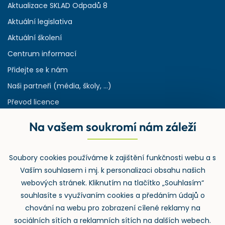
Aktualizace SKLAD Odpadů 8
Aktuální legislativa
Aktuální školení
Centrum informací
Přidejte se k nám
Naši partneři (média, školy, ...)
Převod licence
Reference
Na vašem soukromí nám záleží
Rejstřík používaných zkratek v odpadech
HW & SW požadavky pro náš IS
Soubory cookies používáme k zajištění funkčnosti webu a s
Zpětný odběr
Vaším souhlasem i mj. k personalizaci obsahu našich
webových stránek. Kliknutím na tlačítko „Souhlasím“
souhlasíte s využívaním cookies a předáním údajů o
chování na webu pro zobrazení cílené reklamy na
sociálních sítích a reklamních sítích na dalších webech.