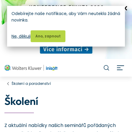
Odebírejte naše notifikace, aby Vám neutekla žádná
novinka.
Ne, děkuji
Ano, zapnout
H
Školení a poradenství
Školení
Z aktuální nabídky našich seminářů pořádaných