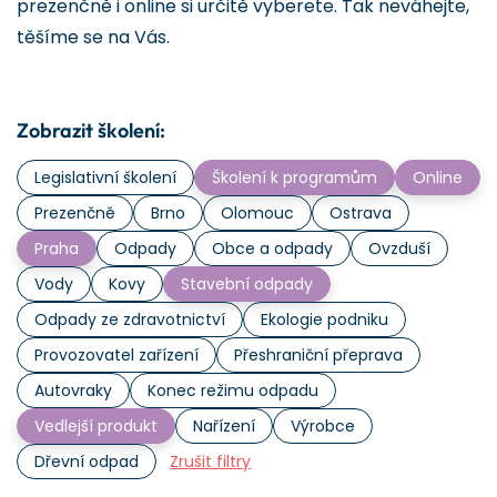
prezenčně i online si určitě vyberete. Tak neváhejte,
těšíme se na Vás.
Zobrazit školení:
Legislativní školení
Školení k programům
Online
Prezenčně
Brno
Olomouc
Ostrava
Praha
Odpady
Obce a odpady
Ovzduší
Vody
Kovy
Stavební odpady
Odpady ze zdravotnictví
Ekologie podniku
Provozovatel zařízení
Přeshraniční přeprava
Autovraky
Konec režimu odpadu
Vedlejší produkt
Nařízení
Výrobce
Dřevní odpad
Zrušit filtry