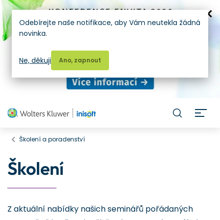
Odebírejte naše notifikace, aby Vám neutekla žádná
novinka.
Ne, děkuji
Ano, zapnout
H
Školení a poradenství
Školení
Z aktuální nabídky našich seminářů pořádaných