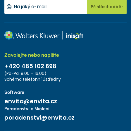
Přihlásit odběr
Zavolejte nebo napište
+420 485 102 698
(Po-Pa: 8.00 – 16.00)
Schéma telefonní ústředny
Software
envita@envita.cz
Poradenství a školení
poradenstvi@envita.cz