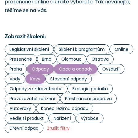
prezenčně i online si určitě vyberete. Tak neváhejte,
těšíme se na Vás.
Zobrazit školení:
Legislativní školení
Školení k programům
Online
Prezenčně
Brno
Olomouc
Ostrava
Praha
Odpady
Obce a odpady
Ovzduší
Vody
Kovy
Stavební odpady
Odpady ze zdravotnictví
Ekologie podniku
Provozovatel zařízení
Přeshraniční přeprava
Autovraky
Konec režimu odpadu
Vedlejší produkt
Nařízení
Výrobce
Dřevní odpad
Zrušit filtry