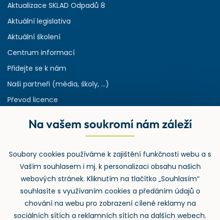
Aktualizace SKLAD Odpadů 8
Aktuální legislativa
Aktuální školení
Centrum informací
Přidejte se k nám
Naši partneři (média, školy, ...)
Převod licence
Reference
Na vašem soukromí nám záleží
Rejstřík používaných zkratek v odpadech
HW & SW požadavky pro náš IS
Soubory cookies používáme k zajištění funkčnosti webu a s
Zpětný odběr
Vaším souhlasem i mj. k personalizaci obsahu našich
webových stránek. Kliknutím na tlačítko „Souhlasím“
souhlasíte s využívaním cookies a předáním údajů o
chování na webu pro zobrazení cílené reklamy na
sociálních sítích a reklamních sítích na dalších webech.