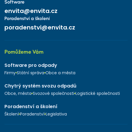
Software
envita@envita.cz
Poradenství a školení
poradenstvi@envita.cz
Pomůžeme Vám
Software pro odpady
Firmy
Státní správa
Obce a města
Chytrý systém svozu odpadů
Obce, města
Svozové společnosti
Logistické společnosti
Poradenství a školení
Školení
Poradenství
Legislativa