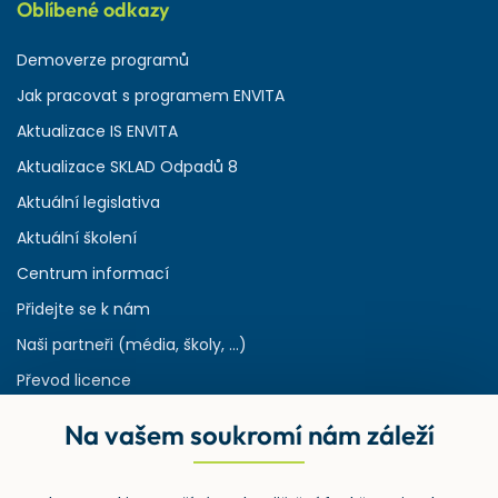
Oblíbené odkazy
Demoverze programů
Jak pracovat s programem ENVITA
Aktualizace IS ENVITA
Aktualizace SKLAD Odpadů 8
Aktuální legislativa
Aktuální školení
Centrum informací
Přidejte se k nám
Naši partneři (média, školy, ...)
Převod licence
Reference
Na vašem soukromí nám záleží
Rejstřík používaných zkratek v odpadech
HW & SW požadavky pro náš IS