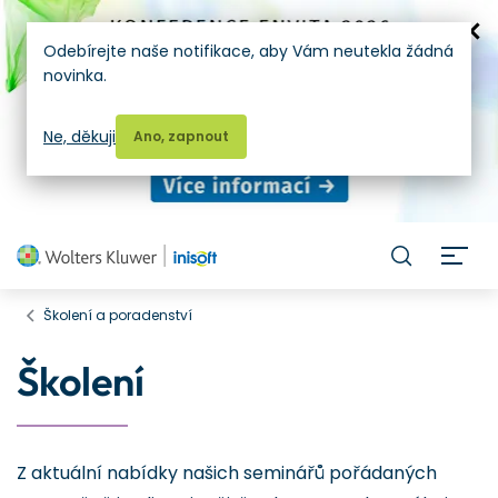
Odebírejte naše notifikace, aby Vám neutekla žádná
novinka.
Ne, děkuji
Ano, zapnout
H
Školení a poradenství
Školení
Z aktuální nabídky našich seminářů pořádaných