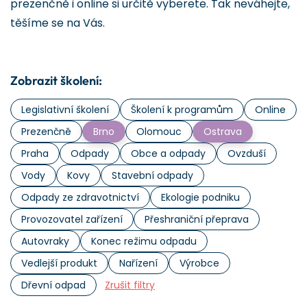
prezenčně i online si určitě vyberete. Tak neváhejte,
těšíme se na Vás.
Zobrazit školení:
Legislativní školení
Školení k programům
Online
Prezenčně
Brno
Olomouc
Ostrava
Praha
Odpady
Obce a odpady
Ovzduší
Vody
Kovy
Stavební odpady
Odpady ze zdravotnictví
Ekologie podniku
Provozovatel zařízení
Přeshraniční přeprava
Autovraky
Konec režimu odpadu
Vedlejší produkt
Nařízení
Výrobce
Dřevní odpad
Zrušit filtry