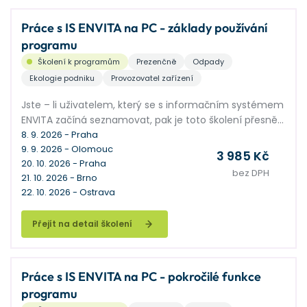
Práce s IS ENVITA na PC - základy používání
programu
Školení k programům
Prezenčně
Odpady
Ekologie podniku
Provozovatel zařízení
Jste – li uživatelem, který se s informačním systémem
ENVITA začíná seznamovat, pak je toto školení přesně
pro vás.
8. 9. 2026 - Praha
9. 9. 2026 - Olomouc
3 985 Kč
20. 10. 2026 - Praha
bez DPH
21. 10. 2026 - Brno
22. 10. 2026 - Ostrava
Přejít na detail školení
Práce s IS ENVITA na PC - pokročilé funkce
programu