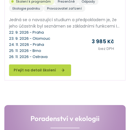
Školení k programům
Prezenčně
Odpady
Ekologie podniku
Provozovatel zařízení
Jedná se o navazující studium a předpokladem je, že
jeho účastník byl seznámen se základními funkcemi IS
ENVITA. Seminář je zaměřen na podrobné vysvětlení
22. 9. 2026 - Praha
23. 9. 2026 - Olomouc
práce s IS ENVITA pro jeho pokročilé uživatele. Společně
3 985 Kč
24. 11. 2026 - Praha
probereme pokročilé funkce v agendách Subjekty a
bez DPH
25. 11. 2026 - Brno
Odpady, vysvětlíme hromadné operace a mnoho
26. 11. 2026 - Ostrava
dalších nadstavbových funkcí, kterými se naučíte
využívat ENVITU na maximum.
Přejít na detail školení
Poradenství v ekologii