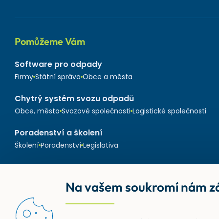
Pomůžeme Vám
Software pro odpady
Firmy
Státní správa
Obce a města
Chytrý systém svozu odpadů
Obce, města
Svozové společnosti
Logistické společnosti
Poradenství a školení
Školení
Poradenství
Legislativa
Na vašem soukromí nám zá