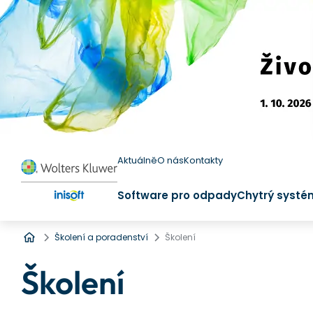
Aktuálně
O nás
Kontakty
Software pro odpady
Chytrý systé
Úvod
Školení a poradenství
Školení
Školení