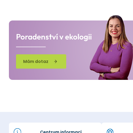
Poradenství v ekologii
Mám dotaz
Centrum informací