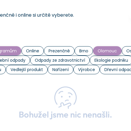
čně i online si určitě vyberete.
rogramům
Online
Prezenčně
Brno
Olomouc
Os
ební odpady
Odpady ze zdravotnictví
Ekologie podniku
u
Vedlejší produkt
Nařízení
Výrobce
Dřevní odpa
Bohužel jsme nic nenašli.