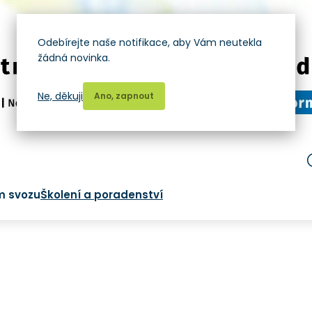
Odebírejte naše notifikace, aby Vám neutekla
žádná novinka.
Ne, děkuji
Ano, zapnout
m svozu
Školení a poradenství