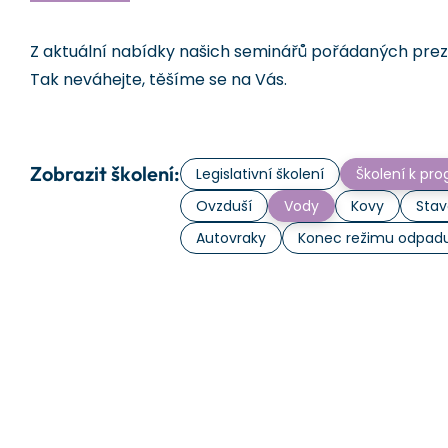
Z aktuální nabídky našich seminářů pořádaných prezen
Tak neváhejte, těšíme se na Vás.
Zobrazit školení:
Legislativní školení
Školení k p
Ovzduší
Vody
Kovy
Stav
Autovraky
Konec režimu odpad