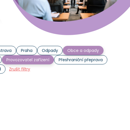
trava
Praha
Odpady
Obce a odpady
Provozovatel zařízení
Přeshraniční přeprava
d
Zrušit filtry