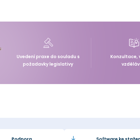
Uvedení praxe do souladu s
Konzultace, 
požadavky legislativy
vzděláv
Podpora
Software ke stažen