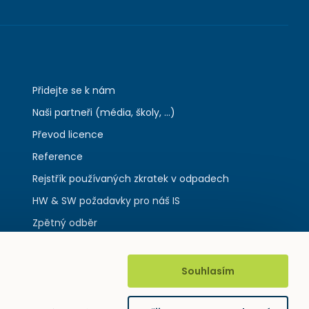
Přidejte se k nám
Naši partneři (média, školy, ...)
Převod licence
Reference
Rejstřík používaných zkratek v odpadech
HW & SW požadavky pro náš IS
Zpětný odběr
Souhlasím