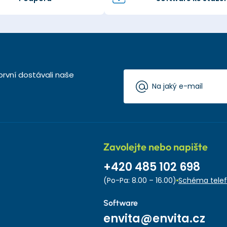
první dostávali naše
Zavolejte nebo napište
+420 485 102 698
(Po-Pa: 8.00 – 16.00)
Schéma telef
Software
envita@envita.cz