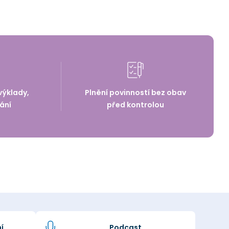
výklady,
Plnění povinností bez obav
ání
před kontrolou
í
Podcast