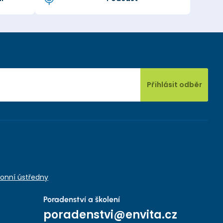
Přihlásit odběr
onní ústředny
Poradenství a školení
poradenstvi@envita.cz