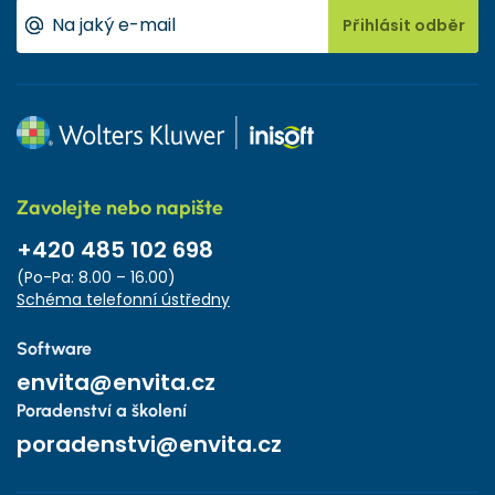
Přihlásit odběr
Zavolejte nebo napište
+420 485 102 698
(Po-Pa: 8.00 – 16.00)
Schéma telefonní ústředny
Software
envita@envita.cz
Poradenství a školení
poradenstvi@envita.cz