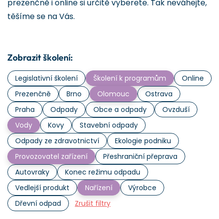
prezenčně i online si určitě vyberete. Tak neváhejte,
těšíme se na Vás.
Zobrazit školení:
Legislativní školení
Školení k programům
Online
Prezenčně
Brno
Olomouc
Ostrava
Praha
Odpady
Obce a odpady
Ovzduší
Vody
Kovy
Stavební odpady
Odpady ze zdravotnictví
Ekologie podniku
Provozovatel zařízení
Přeshraniční přeprava
Autovraky
Konec režimu odpadu
Vedlejší produkt
Nařízení
Výrobce
Dřevní odpad
Zrušit filtry