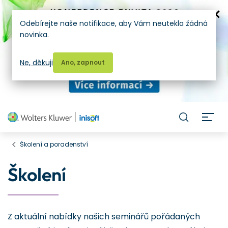
Odebírejte naše notifikace, aby Vám neutekla žádná
novinka.
Ne, děkuji
Ano, zapnout
H
Školení a poradenství
Školení
Z aktuální nabídky našich seminářů pořádaných