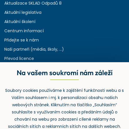
Aktualizace SKLAD Odpadů 8
Aktuální legislativa
Aktuální školení
Centrum informací
Přidejte se k nám
Naši partneři (média, školy, ...)
Převod licence
Reference
Na vašem soukromí nám záleží
Rejstřík používaných zkratek v odpadech
HW & SW požadavky pro náš IS
Soubory cookies používáme k zajištění funkčnosti webu a s
Zpětný odběr
Vaším souhlasem i mj. k personalizaci obsahu našich
webových stránek. Kliknutím na tlačítko „Souhlasím“
souhlasíte s využívaním cookies a předáním údajů o
chování na webu pro zobrazení cílené reklamy na
sociálních sítích a reklamních sítích na dalších webech.