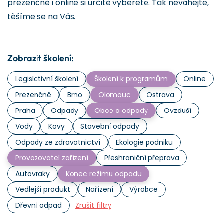
prezenčně i online si určitě vyberete. Tak neváhejte,
těšíme se na Vás.
Zobrazit školení:
Legislativní školení
Školení k programům
Online
Prezenčně
Brno
Olomouc
Ostrava
Praha
Odpady
Obce a odpady
Ovzduší
Vody
Kovy
Stavební odpady
Odpady ze zdravotnictví
Ekologie podniku
Provozovatel zařízení
Přeshraniční přeprava
Autovraky
Konec režimu odpadu
Vedlejší produkt
Nařízení
Výrobce
Dřevní odpad
Zrušit filtry