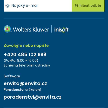
Přihlásit odběr
Zavolejte nebo napište
+420 485 102 698
(Po-Pa: 8.00 – 16.00)
Schéma telefonní ústředny
Software
envita@envita.cz
Poradenství a školení
poradenstvi@envita.cz