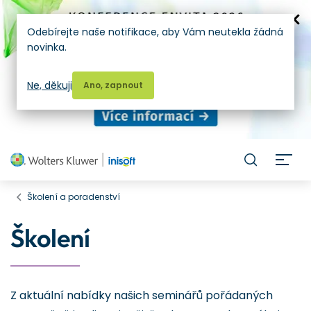
Odebírejte naše notifikace, aby Vám neutekla žádná
novinka.
Ne, děkuji
Ano, zapnout
H
Školení a poradenství
Školení
Z aktuální nabídky našich seminářů pořádaných