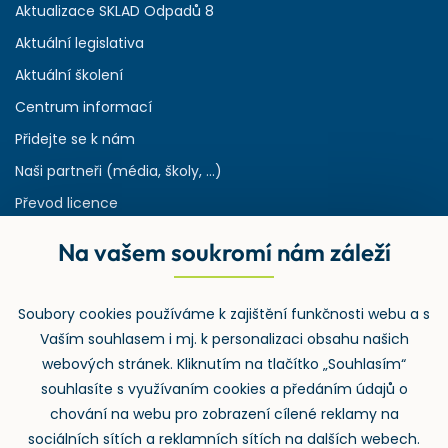
Aktualizace SKLAD Odpadů 8
Aktuální legislativa
Aktuální školení
Centrum informací
Přidejte se k nám
Naši partneři (média, školy, ...)
Převod licence
Reference
Na vašem soukromí nám záleží
Rejstřík používaných zkratek v odpadech
HW & SW požadavky pro náš IS
Soubory cookies používáme k zajištění funkčnosti webu a s
Zpětný odběr
Vaším souhlasem i mj. k personalizaci obsahu našich
webových stránek. Kliknutím na tlačítko „Souhlasím“
souhlasíte s využívaním cookies a předáním údajů o
chování na webu pro zobrazení cílené reklamy na
sociálních sítích a reklamních sítích na dalších webech.