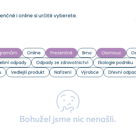
čně i online si určitě vyberete.
rogramům
Online
Prezenčně
Brno
Olomouc
Os
ební odpady
Odpady ze zdravotnictví
Ekologie podniku
u
Vedlejší produkt
Nařízení
Výrobce
Dřevní odpa
Bohužel jsme nic nenašli.