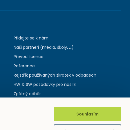
Přidejte se k nám
Naši partneři (média, školy, ...)
Převod licence
Reference
Rejstřík používaných zkratek v odpadech
HW & SW požadavky pro náš IS
Zpětný odběr
Souhlasím