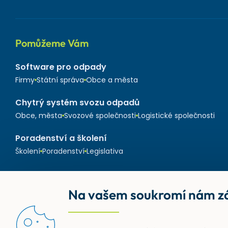
Pomůžeme Vám
Software pro odpady
Firmy
Státní správa
Obce a města
Chytrý systém svozu odpadů
Obce, města
Svozové společnosti
Logistické společnosti
Poradenství a školení
Školení
Poradenství
Legislativa
Na vašem soukromí nám zá