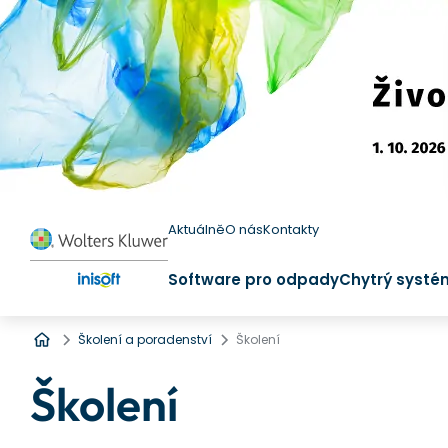
Aktuálně
O nás
Kontakty
Software pro odpady
Chytrý systé
Úvod
Školení a poradenství
Školení
Školení