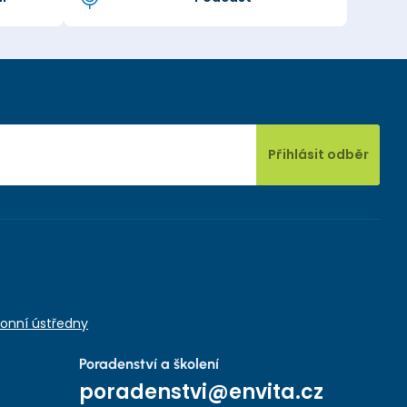
Přihlásit odběr
onní ústředny
Poradenství a školení
poradenstvi@envita.cz