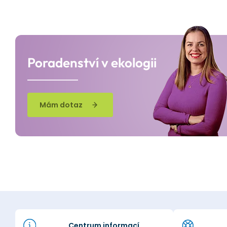
Poradenství v ekologii
Mám dotaz
Centrum informací