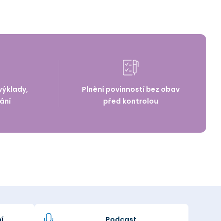
výklady,
Plnění povinností bez obav
ání
před kontrolou
í
Podcast