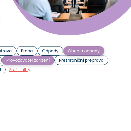
trava
Praha
Odpady
Obce a odpady
Provozovatel zařízení
Přeshraniční přeprava
d
Zrušit filtry