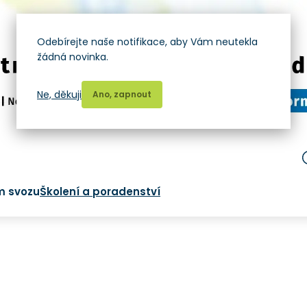
Odebírejte naše notifikace, aby Vám neutekla
žádná novinka.
Ne, děkuji
Ano, zapnout
m svozu
Školení a poradenství