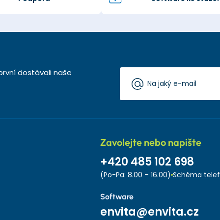
první dostávali naše
Zavolejte nebo napište
+420 485 102 698
(Po-Pa: 8.00 – 16.00)
Schéma telef
Software
envita@envita.cz