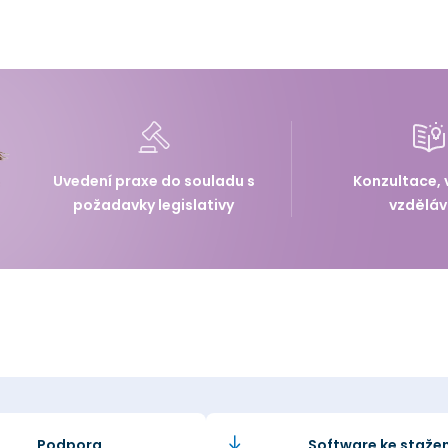
Uvedení praxe do souladu s
Konzultace, 
požadavky legislativy
vzděláv
Podpora
Software ke stažen