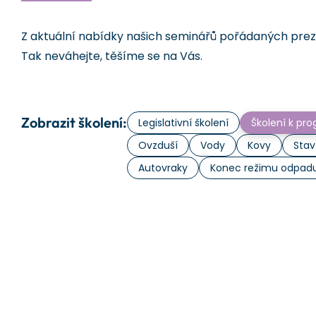
Z aktuální nabídky našich seminářů pořádaných prezen
Tak neváhejte, těšíme se na Vás.
Zobrazit školení:
Legislativní školení
Školení k p
Ovzduší
Vody
Kovy
Stav
Autovraky
Konec režimu odpad