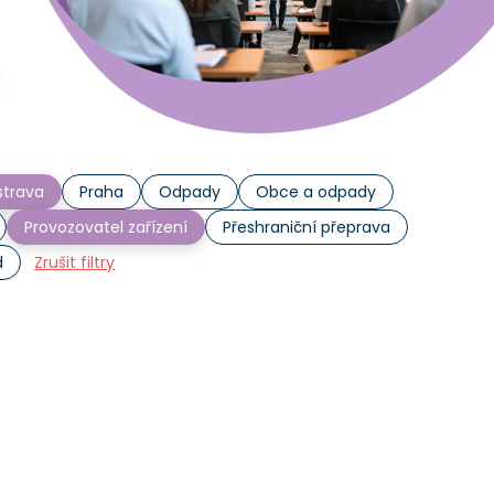
trava
Praha
Odpady
Obce a odpady
Provozovatel zařízení
Přeshraniční přeprava
d
Zrušit filtry