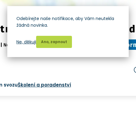
Odebírejte naše notifikace, aby Vám neutekla
žádná novinka.
Ne, děkuji
Ano, zapnout
m svozu
Školení a poradenství