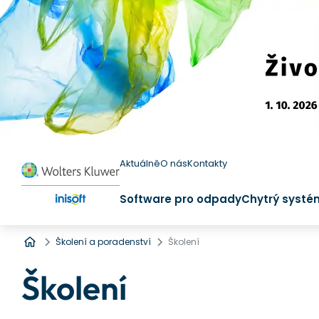
Aktuálně
O nás
Kontakty
Software pro odpady
Chytrý systé
Úvod
Školení a poradenství
Školení
Školení