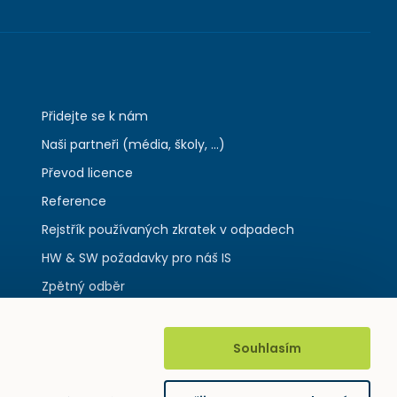
Přidejte se k nám
Naši partneři (média, školy, ...)
Převod licence
Reference
Rejstřík používaných zkratek v odpadech
HW & SW požadavky pro náš IS
Zpětný odběr
Souhlasím