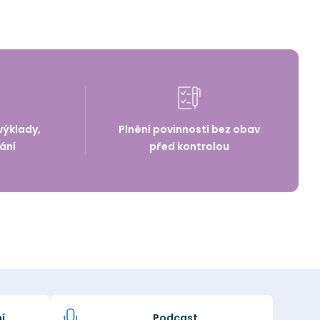
výklady,
Plnění povinností bez obav
ání
před kontrolou
í
Podcast