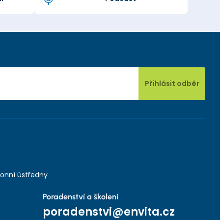
Přihlásit odběr
onní ústředny
Poradenství a školení
poradenstvi@envita.cz