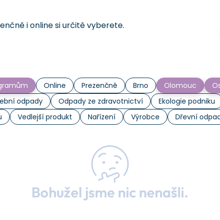
čně i online si určitě vyberete.
rogramům
Online
Prezenčně
Brno
Olomouc
Os
ební odpady
Odpady ze zdravotnictví
Ekologie podniku
u
Vedlejší produkt
Nařízení
Výrobce
Dřevní odpa
Bohužel jsme nic nenašli.