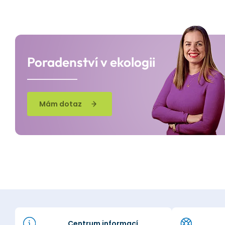
Poradenství v ekologii
Mám dotaz
Centrum informací