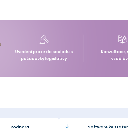
Uvedení praxe do souladu s
Konzultace, 
požadavky legislativy
vzděláv
Podpora
Software ke stažen