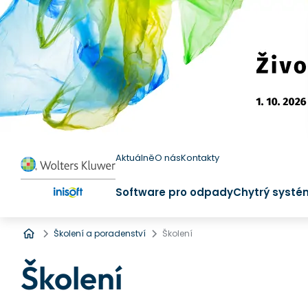
Aktuálně
O nás
Kontakty
Software pro odpady
Chytrý systé
Úvod
Školení a poradenství
Školení
Školení