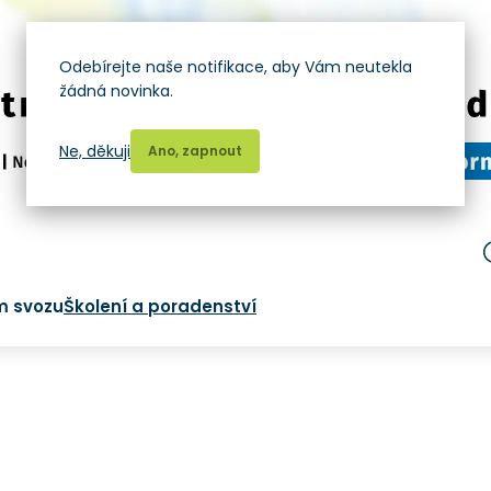
Odebírejte naše notifikace, aby Vám neutekla
žádná novinka.
Ne, děkuji
Ano, zapnout
m svozu
Školení a poradenství