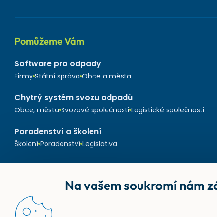
Pomůžeme Vám
Software pro odpady
Firmy
Státní správa
Obce a města
Chytrý systém svozu odpadů
Obce, města
Svozové společnosti
Logistické společnosti
Poradenství a školení
Školení
Poradenství
Legislativa
Na vašem soukromí nám zá