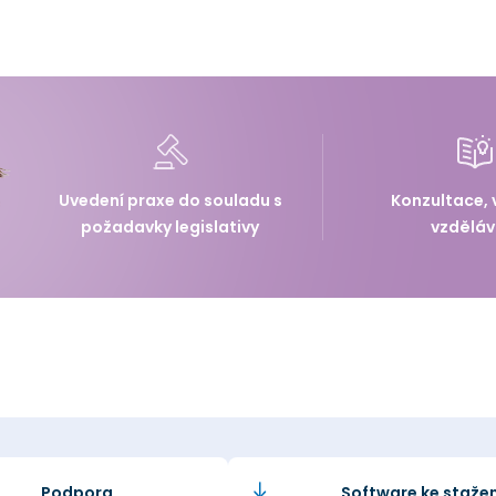
Uvedení praxe do souladu s
Konzultace, 
požadavky legislativy
vzděláv
Podpora
Software ke stažen