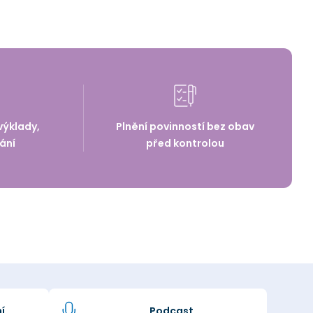
výklady,
Plnění povinností bez obav
ání
před kontrolou
í
Podcast