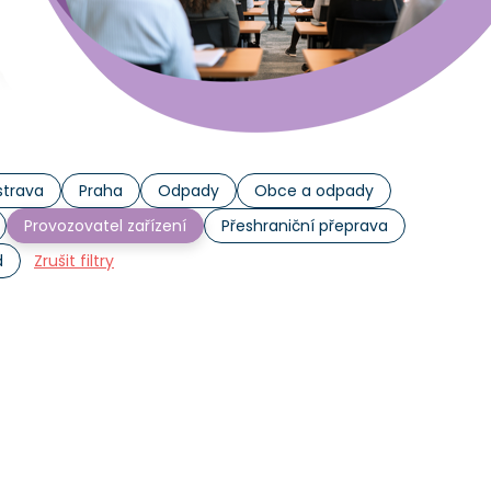
trava
Praha
Odpady
Obce a odpady
Provozovatel zařízení
Přeshraniční přeprava
d
Zrušit filtry