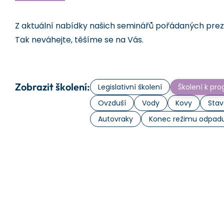
Z aktuální nabídky našich seminářů pořádaných prezen
Tak neváhejte, těšíme se na Vás.
Zobrazit školení:
Legislativní školení
Školení k p
Ovzduší
Vody
Kovy
Stav
Autovraky
Konec režimu odpad