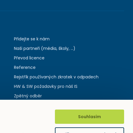
Přidejte se k nám
Naši partneři (média, školy, ...)
Převod licence
Reference
Rejstřík používaných zkratek v odpadech
HW & SW požadavky pro náš IS
Zpětný odběr
Souhlasím