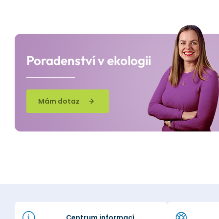
Poradenství v ekologii
Mám dotaz
Centrum informací