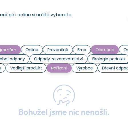
čně i online si určitě vyberete.
rogramům
Online
Prezenčně
Brno
Olomouc
Os
ební odpady
Odpady ze zdravotnictví
Ekologie podniku
u
Vedlejší produkt
Nařízení
Výrobce
Dřevní odpa
Bohužel jsme nic nenašli.