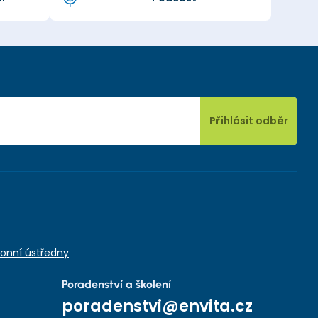
Přihlásit odběr
onní ústředny
Poradenství a školení
poradenstvi@envita.cz