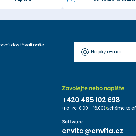
první dostávali naše
Zavolejte nebo napište
+420 485 102 698
(Po-Pa: 8.00 – 16.00)
Schéma telef
Software
envita@envita.cz