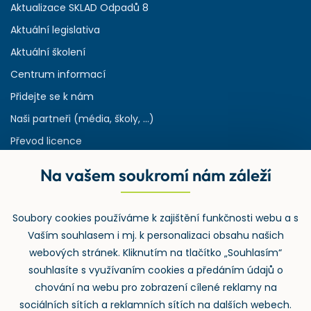
Aktualizace SKLAD Odpadů 8
Aktuální legislativa
Aktuální školení
Centrum informací
Přidejte se k nám
Naši partneři (média, školy, ...)
Převod licence
Reference
Na vašem soukromí nám záleží
Rejstřík používaných zkratek v odpadech
HW & SW požadavky pro náš IS
Soubory cookies používáme k zajištění funkčnosti webu a s
Zpětný odběr
Vaším souhlasem i mj. k personalizaci obsahu našich
webových stránek. Kliknutím na tlačítko „Souhlasím“
souhlasíte s využívaním cookies a předáním údajů o
chování na webu pro zobrazení cílené reklamy na
sociálních sítích a reklamních sítích na dalších webech.