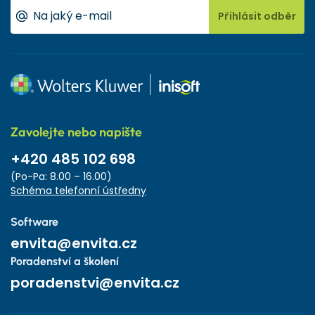
Přihlásit odběr
Zavolejte nebo napište
+420 485 102 698
(Po-Pa: 8.00 – 16.00)
Schéma telefonní ústředny
Software
envita@envita.cz
Poradenství a školení
poradenstvi@envita.cz