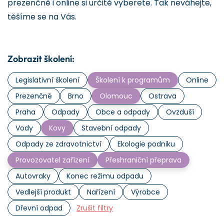
prezenčně i online si určitě vyberete. Tak neváhejte,
těšíme se na Vás.
Zobrazit školení:
Legislativní školení
Školení k programům
Online
Prezenčně
Brno
Olomouc
Ostrava
Praha
Odpady
Obce a odpady
Ovzduší
Vody
Kovy
Stavební odpady
Odpady ze zdravotnictví
Ekologie podniku
Provozovatel zařízení
Přeshraniční přeprava
Autovraky
Konec režimu odpadu
Vedlejší produkt
Nařízení
Výrobce
Dřevní odpad
Zrušit filtry