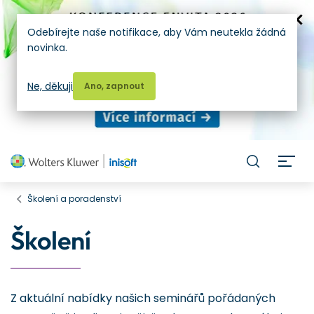
Odebírejte naše notifikace, aby Vám neutekla žádná
novinka.
Ne, děkuji
Ano, zapnout
H
Školení a poradenství
Školení
Z aktuální nabídky našich seminářů pořádaných