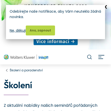
Odebírejte naše notifikace, aby Vám neutekla žádná
novinka.
Ne, děkuji
Ano, zapnout
H
Školení a poradenství
Školení
Z aktuální nabídky našich seminářů pořádaných