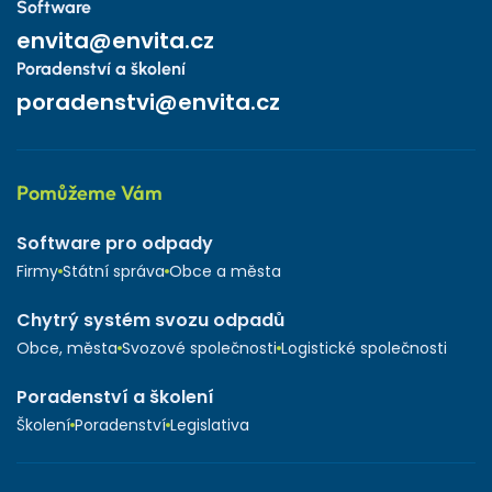
Software
envita@envita.cz
Poradenství a školení
poradenstvi@envita.cz
Pomůžeme Vám
Software pro odpady
Firmy
Státní správa
Obce a města
Chytrý systém svozu odpadů
Obce, města
Svozové společnosti
Logistické společnosti
Poradenství a školení
Školení
Poradenství
Legislativa