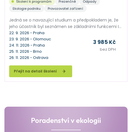
Školení k programům
Prezenčně
Odpady
Ekologie podniku
Provozovatel zařízení
Jedná se o navazující studium a předpokladem je, že
jeho účastník byl seznámen se základními funkcemi IS
ENVITA. Seminář je zaměřen na podrobné vysvětlení
22. 9. 2026 - Praha
23. 9. 2026 - Olomouc
práce s IS ENVITA pro jeho pokročilé uživatele. Společně
3 985 Kč
24. 11. 2026 - Praha
probereme pokročilé funkce v agendách Subjekty a
bez DPH
25. 11. 2026 - Brno
Odpady, vysvětlíme hromadné operace a mnoho
26. 11. 2026 - Ostrava
dalších nadstavbových funkcí, kterými se naučíte
využívat ENVITU na maximum.
Přejít na detail školení
Poradenství v ekologii