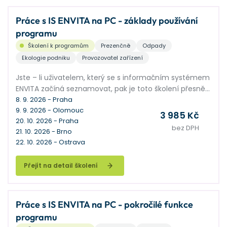
Práce s IS ENVITA na PC - základy používání
programu
Školení k programům
Prezenčně
Odpady
Ekologie podniku
Provozovatel zařízení
Jste – li uživatelem, který se s informačním systémem
ENVITA začíná seznamovat, pak je toto školení přesně
pro vás.
8. 9. 2026 - Praha
9. 9. 2026 - Olomouc
3 985 Kč
20. 10. 2026 - Praha
bez DPH
21. 10. 2026 - Brno
22. 10. 2026 - Ostrava
Přejít na detail školení
Práce s IS ENVITA na PC - pokročilé funkce
programu