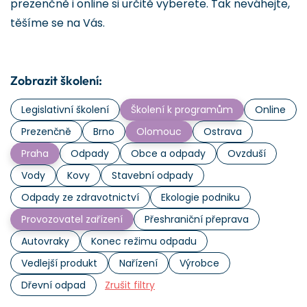
prezenčně i online si určitě vyberete. Tak neváhejte,
těšíme se na Vás.
Zobrazit školení:
Legislativní školení
Školení k programům
Online
Prezenčně
Brno
Olomouc
Ostrava
Praha
Odpady
Obce a odpady
Ovzduší
Vody
Kovy
Stavební odpady
Odpady ze zdravotnictví
Ekologie podniku
Provozovatel zařízení
Přeshraniční přeprava
Autovraky
Konec režimu odpadu
Vedlejší produkt
Nařízení
Výrobce
Dřevní odpad
Zrušit filtry