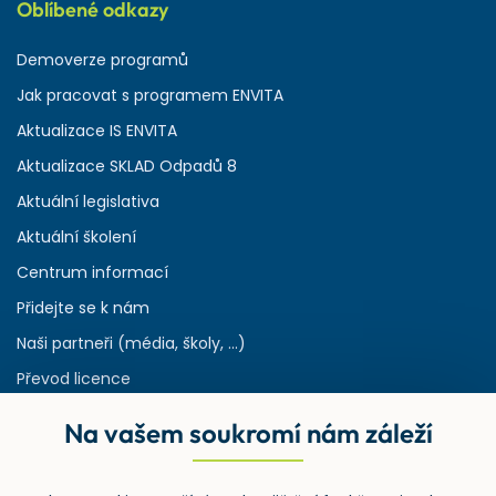
Oblíbené odkazy
Demoverze programů
Jak pracovat s programem ENVITA
Aktualizace IS ENVITA
Aktualizace SKLAD Odpadů 8
Aktuální legislativa
Aktuální školení
Centrum informací
Přidejte se k nám
Naši partneři (média, školy, ...)
Převod licence
Reference
Na vašem soukromí nám záleží
Rejstřík používaných zkratek v odpadech
HW & SW požadavky pro náš IS