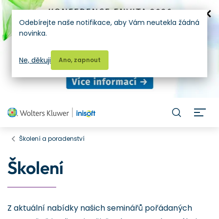
Odebírejte naše notifikace, aby Vám neutekla žádná
novinka.
Ne, děkuji
Ano, zapnout
H
Školení a poradenství
Školení
Z aktuální nabídky našich seminářů pořádaných