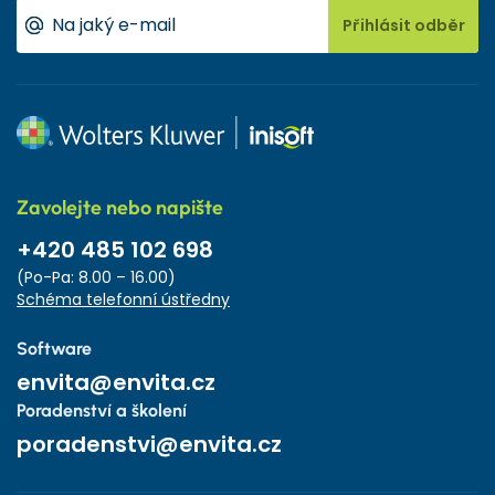
Přihlásit odběr
Zavolejte nebo napište
+420 485 102 698
(Po-Pa: 8.00 – 16.00)
Schéma telefonní ústředny
Software
envita@envita.cz
Poradenství a školení
poradenstvi@envita.cz