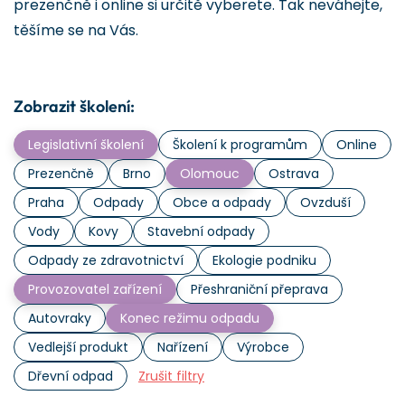
prezenčně i online si určitě vyberete. Tak neváhejte,
těšíme se na Vás.
Zobrazit školení:
Legislativní školení
Školení k programům
Online
Prezenčně
Brno
Olomouc
Ostrava
Praha
Odpady
Obce a odpady
Ovzduší
Vody
Kovy
Stavební odpady
Odpady ze zdravotnictví
Ekologie podniku
Provozovatel zařízení
Přeshraniční přeprava
Autovraky
Konec režimu odpadu
Vedlejší produkt
Nařízení
Výrobce
Dřevní odpad
Zrušit filtry