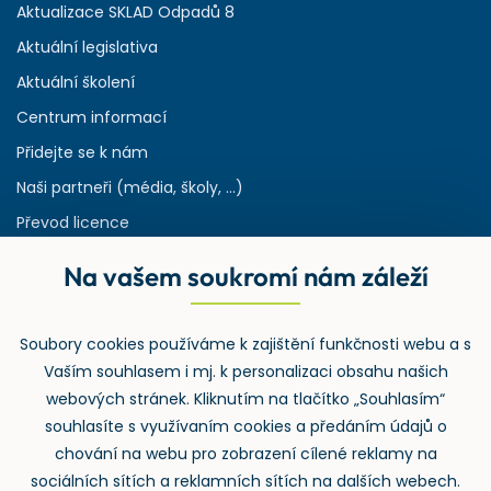
Aktualizace SKLAD Odpadů 8
Aktuální legislativa
Aktuální školení
Centrum informací
Přidejte se k nám
Naši partneři (média, školy, ...)
Převod licence
Reference
Na vašem soukromí nám záleží
Rejstřík používaných zkratek v odpadech
HW & SW požadavky pro náš IS
Soubory cookies používáme k zajištění funkčnosti webu a s
Zpětný odběr
Vaším souhlasem i mj. k personalizaci obsahu našich
webových stránek. Kliknutím na tlačítko „Souhlasím“
souhlasíte s využívaním cookies a předáním údajů o
chování na webu pro zobrazení cílené reklamy na
sociálních sítích a reklamních sítích na dalších webech.