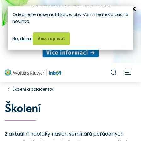
Odebírejte naše notifikace, aby Vám neutekla žádná
novinka.
Ne, děkuji
Ano, zapnout
H
Školení a poradenství
Školení
Z aktuální nabídky našich seminářů pořádaných