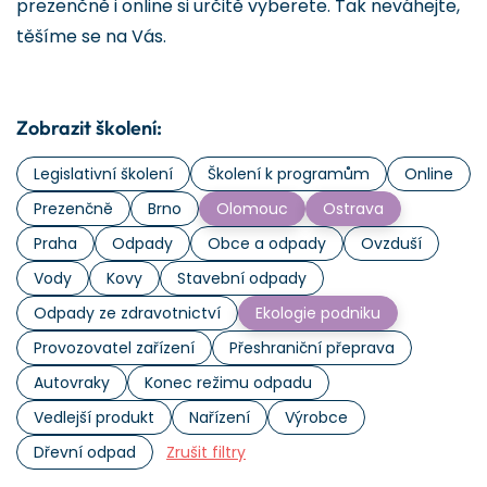
prezenčně i online si určitě vyberete. Tak neváhejte,
těšíme se na Vás.
Zobrazit školení:
Legislativní školení
Školení k programům
Online
Prezenčně
Brno
Olomouc
Ostrava
Praha
Odpady
Obce a odpady
Ovzduší
Vody
Kovy
Stavební odpady
Odpady ze zdravotnictví
Ekologie podniku
Provozovatel zařízení
Přeshraniční přeprava
Autovraky
Konec režimu odpadu
Vedlejší produkt
Nařízení
Výrobce
Dřevní odpad
Zrušit filtry