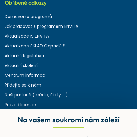
Oblíbené odkazy
Demoverze programů
Jak pracovat s programem ENVITA
Aktualizace IS ENVITA
Aktualizace SKLAD Odpadů 8
Aktuální legislativa
Aktuální školení
Centrum informací
Přidejte se k nám
Naši partneři (média, školy, ...)
Převod licence
Reference
Na vašem soukromí nám záleží
Rejstřík používaných zkratek v odpadech
HW & SW požadavky pro náš IS