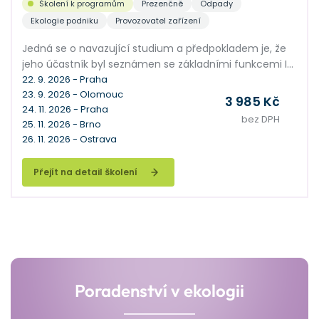
Školení k programům
Prezenčně
Odpady
Ekologie podniku
Provozovatel zařízení
Jedná se o navazující studium a předpokladem je, že
jeho účastník byl seznámen se základními funkcemi IS
ENVITA. Seminář je zaměřen na podrobné vysvětlení
22. 9. 2026 - Praha
23. 9. 2026 - Olomouc
práce s IS ENVITA pro jeho pokročilé uživatele. Společně
3 985 Kč
24. 11. 2026 - Praha
probereme pokročilé funkce v agendách Subjekty a
bez DPH
25. 11. 2026 - Brno
Odpady, vysvětlíme hromadné operace a mnoho
26. 11. 2026 - Ostrava
dalších nadstavbových funkcí, kterými se naučíte
využívat ENVITU na maximum.
Přejít na detail školení
Poradenství v ekologii