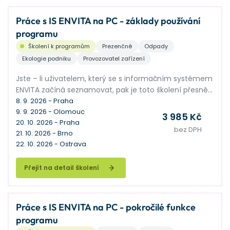
Práce s IS ENVITA na PC - základy používání
programu
Školení k programům
Prezenčně
Odpady
Ekologie podniku
Provozovatel zařízení
Jste – li uživatelem, který se s informačním systémem
ENVITA začíná seznamovat, pak je toto školení přesně
pro vás.
8. 9. 2026 - Praha
9. 9. 2026 - Olomouc
3 985 Kč
20. 10. 2026 - Praha
bez DPH
21. 10. 2026 - Brno
22. 10. 2026 - Ostrava
Přejít na detail školení
Práce s IS ENVITA na PC - pokročilé funkce
programu