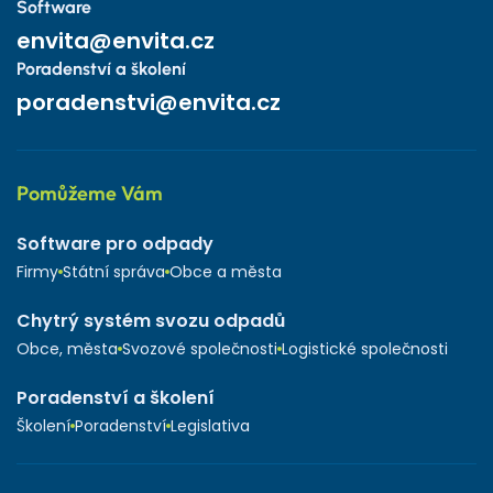
Software
envita@envita.cz
Poradenství a školení
poradenstvi@envita.cz
Pomůžeme Vám
Software pro odpady
Firmy
Státní správa
Obce a města
Chytrý systém svozu odpadů
Obce, města
Svozové společnosti
Logistické společnosti
Poradenství a školení
Školení
Poradenství
Legislativa