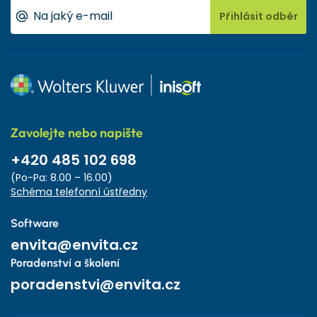
Přihlásit odběr
Zavolejte nebo napište
+420 485 102 698
(Po-Pa: 8.00 – 16.00)
Schéma telefonní ústředny
Software
envita@envita.cz
Poradenství a školení
poradenstvi@envita.cz