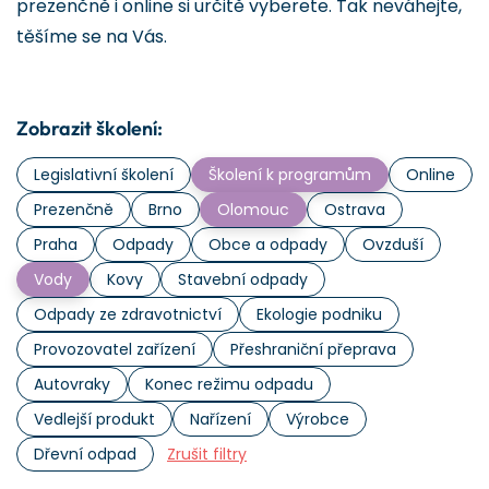
prezenčně i online si určitě vyberete. Tak neváhejte,
těšíme se na Vás.
Zobrazit školení:
Legislativní školení
Školení k programům
Online
Prezenčně
Brno
Olomouc
Ostrava
Praha
Odpady
Obce a odpady
Ovzduší
Vody
Kovy
Stavební odpady
Odpady ze zdravotnictví
Ekologie podniku
Provozovatel zařízení
Přeshraniční přeprava
Autovraky
Konec režimu odpadu
Vedlejší produkt
Nařízení
Výrobce
Dřevní odpad
Zrušit filtry