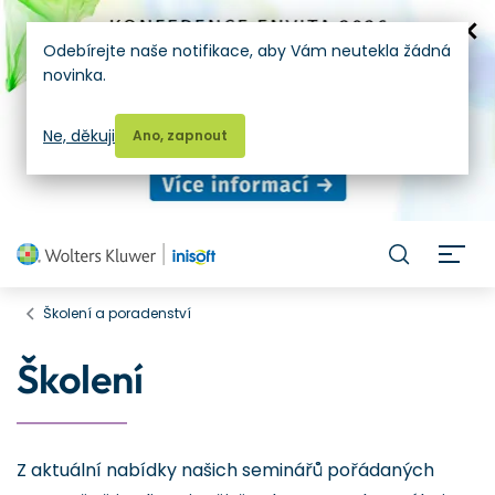
Odebírejte naše notifikace, aby Vám neutekla žádná
novinka.
Ne, děkuji
Ano, zapnout
H
Školení a poradenství
Školení
Z aktuální nabídky našich seminářů pořádaných