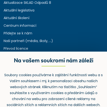
Aktualizace SKLAD Odpadů 8
Aktuální legislativa
Aktuální školení
Centrum informací
Přidejte se k nám
Naši partneři (média, školy, ...)
Převod licence
Reference
Na vašem soukromí nám záleží
Rejstřík používaných zkratek v odpadech
HW & SW požadavky pro náš IS
Soubory cookies používáme k zajištění funkčnosti webu a s
Zpětný odběr
Vaším souhlasem i mj. k personalizaci obsahu našich
webových stránek. Kliknutím na tlačítko „Souhlasím“
souhlasíte s využívaním cookies a předáním údajů o
chování na webu pro zobrazení cílené reklamy na
sociálních sítích a reklamních sítích na dalších webech.