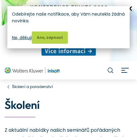
Odebírejte naše notifikace, aby Vám neutekla žádná
novinka.
Ne, děkuji
Ano, zapnout
H
Školení a poradenství
Školení
Z aktuální nabídky našich seminářů pořádaných