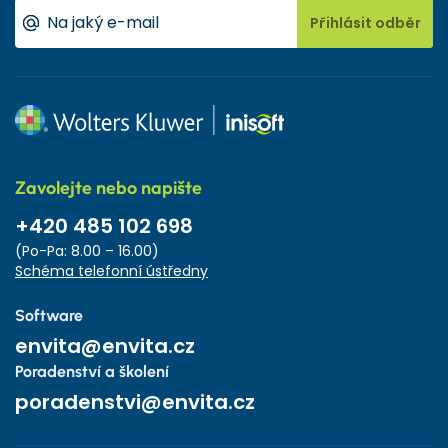
Přihlásit odběr
Zavolejte nebo napište
+420 485 102 698
(Po-Pa: 8.00 – 16.00)
Schéma telefonní ústředny
Software
envita@envita.cz
Poradenství a školení
poradenstvi@envita.cz