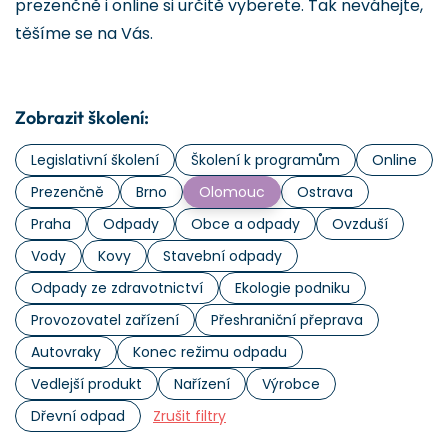
prezenčně i online si určitě vyberete. Tak neváhejte,
těšíme se na Vás.
Zobrazit školení:
Legislativní školení
Školení k programům
Online
Prezenčně
Brno
Olomouc
Ostrava
Praha
Odpady
Obce a odpady
Ovzduší
Vody
Kovy
Stavební odpady
Odpady ze zdravotnictví
Ekologie podniku
Provozovatel zařízení
Přeshraniční přeprava
Autovraky
Konec režimu odpadu
Vedlejší produkt
Nařízení
Výrobce
Dřevní odpad
Zrušit filtry