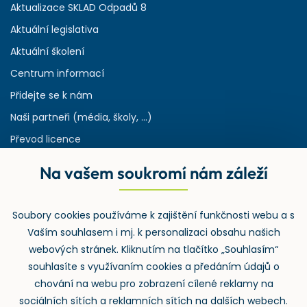
Aktualizace SKLAD Odpadů 8
Aktuální legislativa
Aktuální školení
Centrum informací
Přidejte se k nám
Naši partneři (média, školy, ...)
Převod licence
Reference
Na vašem soukromí nám záleží
Rejstřík používaných zkratek v odpadech
HW & SW požadavky pro náš IS
Soubory cookies používáme k zajištění funkčnosti webu a s
Zpětný odběr
Vaším souhlasem i mj. k personalizaci obsahu našich
webových stránek. Kliknutím na tlačítko „Souhlasím“
souhlasíte s využívaním cookies a předáním údajů o
chování na webu pro zobrazení cílené reklamy na
sociálních sítích a reklamních sítích na dalších webech.