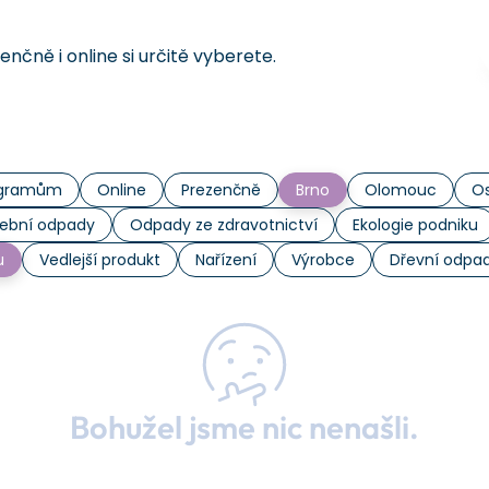
čně i online si určitě vyberete.
rogramům
Online
Prezenčně
Brno
Olomouc
Os
ební odpady
Odpady ze zdravotnictví
Ekologie podniku
u
Vedlejší produkt
Nařízení
Výrobce
Dřevní odpa
Bohužel jsme nic nenašli.