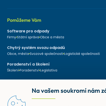
Pomůžeme Vám
Software pro odpady
Firmy
Státní správa
Obce a města
Chytrý systém svozu odpadů
Obce, města
Svozové společnosti
Logistické společnosti
Poradenství a školení
Školení
Poradenství
Legislativa
Na vašem soukromí nám zá