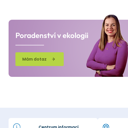
Poradenství v ekologii
Mám dotaz
Centrum informací