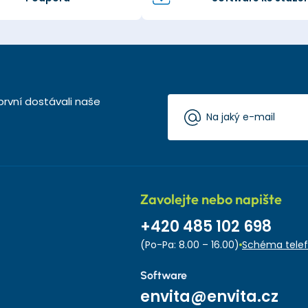
první dostávali naše
Zavolejte nebo napište
+420 485 102 698
(Po-Pa: 8.00 – 16.00)
Schéma telef
Software
envita@envita.cz