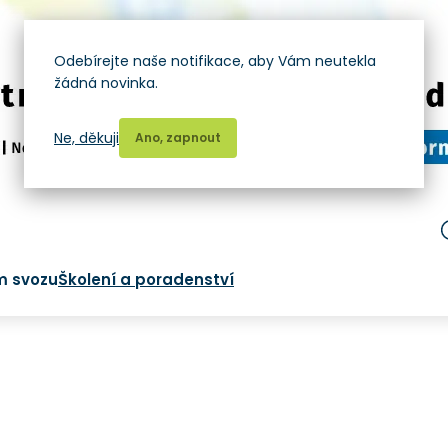
Odebírejte naše notifikace, aby Vám neutekla
žádná novinka.
Ne, děkuji
Ano, zapnout
m svozu
Školení a poradenství