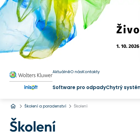
Aktuálně
O nás
Kontakty
Software pro odpady
Chytrý systé
Úvod
Školení a poradenství
Školení
Školení