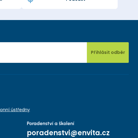
Přihlásit odběr
onní ústředny
Poradenství a školení
poradenstvi@envita.cz