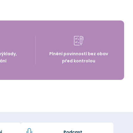
výklady,
Plnění povinností bez obav
ání
před kontrolou
í
Podcast