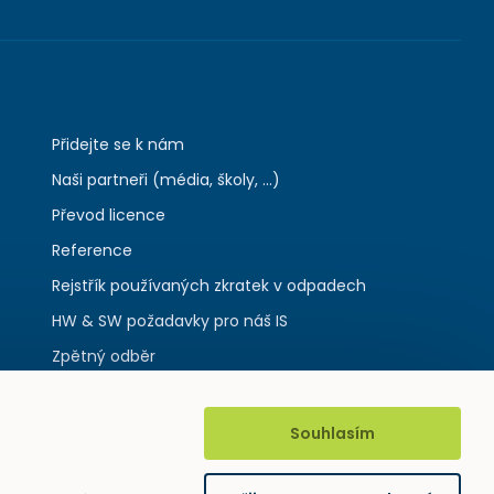
Přidejte se k nám
Naši partneři (média, školy, ...)
Převod licence
Reference
Rejstřík používaných zkratek v odpadech
HW & SW požadavky pro náš IS
Zpětný odběr
Souhlasím