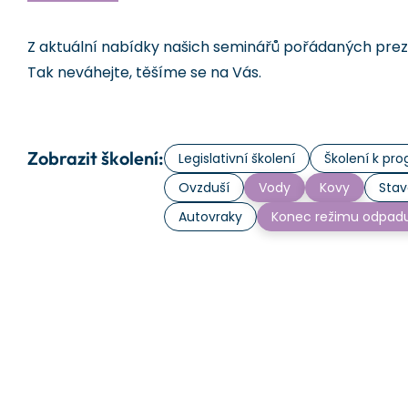
Z aktuální nabídky našich seminářů pořádaných prezen
Tak neváhejte, těšíme se na Vás.
Zobrazit školení:
Legislativní školení
Školení k p
Ovzduší
Vody
Kovy
Stav
Autovraky
Konec režimu odpad