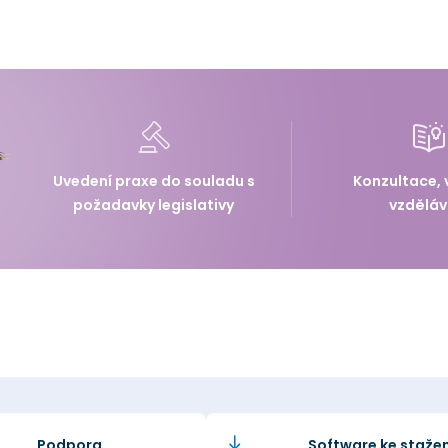
Uvedení praxe do souladu s
Konzultace, 
požadavky legislativy
vzděláv
Podpora
Software ke stažen