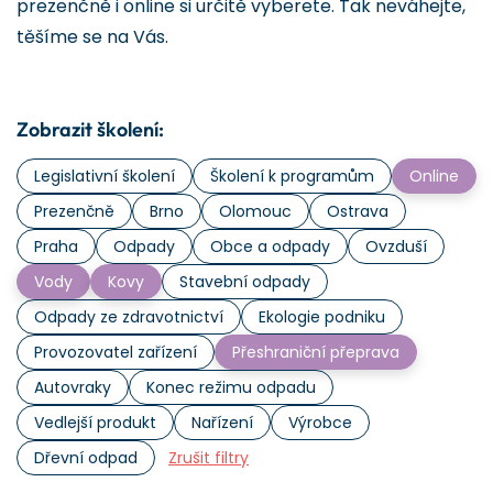
prezenčně i online si určitě vyberete. Tak neváhejte,
těšíme se na Vás.
Zobrazit školení:
Legislativní školení
Školení k programům
Online
Prezenčně
Brno
Olomouc
Ostrava
Praha
Odpady
Obce a odpady
Ovzduší
Vody
Kovy
Stavební odpady
Odpady ze zdravotnictví
Ekologie podniku
Provozovatel zařízení
Přeshraniční přeprava
Autovraky
Konec režimu odpadu
Vedlejší produkt
Nařízení
Výrobce
Dřevní odpad
Zrušit filtry