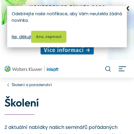
Odebírejte naše notifikace, aby Vám neutekla žádná
novinka.
Ne, děkuji
Ano, zapnout
H
Školení a poradenství
Školení
Z aktuální nabídky našich seminářů pořádaných