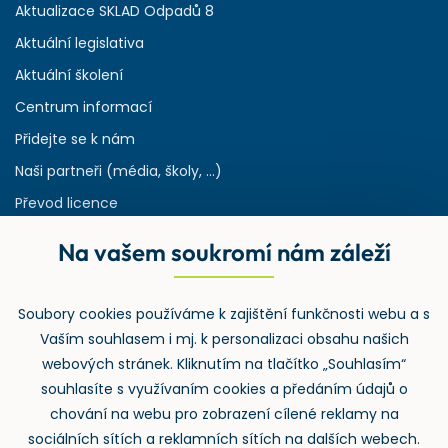
Aktualizace SKLAD Odpadů 8
Aktuální legislativa
Aktuální školení
Centrum informací
Přidejte se k nám
Naši partneři (média, školy, ...)
Převod licence
Reference
Na vašem soukromí nám záleží
Rejstřík používaných zkratek v odpadech
HW & SW požadavky pro náš IS
Soubory cookies používáme k zajištění funkčnosti webu a s
Zpětný odběr
Vaším souhlasem i mj. k personalizaci obsahu našich
webových stránek. Kliknutím na tlačítko „Souhlasím“
souhlasíte s využívaním cookies a předáním údajů o
chování na webu pro zobrazení cílené reklamy na
sociálních sítích a reklamních sítích na dalších webech.