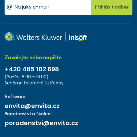
Přihlásit odběr
Zavolejte nebo napište
+420 485 102 698
(Po-Pa: 8.00 – 16.00)
Schéma telefonní ústředny
Software
envita@envita.cz
Poradenství a školení
poradenstvi@envita.cz