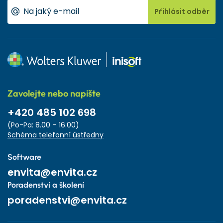
Přihlásit odběr
Zavolejte nebo napište
+420 485 102 698
(Po-Pa: 8.00 – 16.00)
Schéma telefonní ústředny
Software
envita@envita.cz
Poradenství a školení
poradenstvi@envita.cz