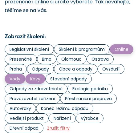
prezenčně i online si určitě vyberete. Tak neváhejte,
těšíme se na Vás.
Zobrazit školení:
Legislativní školení
Školení k programům
Online
Prezenčně
Brno
Olomouc
Ostrava
Praha
Odpady
Obce a odpady
Ovzduší
Vody
Kovy
Stavební odpady
Odpady ze zdravotnictví
Ekologie podniku
Provozovatel zařízení
Přeshraniční přeprava
Autovraky
Konec režimu odpadu
Vedlejší produkt
Nařízení
Výrobce
Dřevní odpad
Zrušit filtry