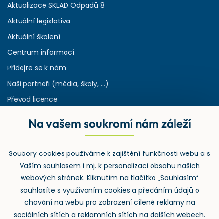
Aktualizace SKLAD Odpadů 8
Aktuální legislativa
Aktuální školení
Centrum informací
Přidejte se k nám
Naši partneři (média, školy, ...)
Převod licence
Reference
Na vašem soukromí nám záleží
Rejstřík používaných zkratek v odpadech
HW & SW požadavky pro náš IS
Soubory cookies používáme k zajištění funkčnosti webu a s
Zpětný odběr
Vaším souhlasem i mj. k personalizaci obsahu našich
webových stránek. Kliknutím na tlačítko „Souhlasím“
souhlasíte s využívaním cookies a předáním údajů o
chování na webu pro zobrazení cílené reklamy na
sociálních sítích a reklamních sítích na dalších webech.