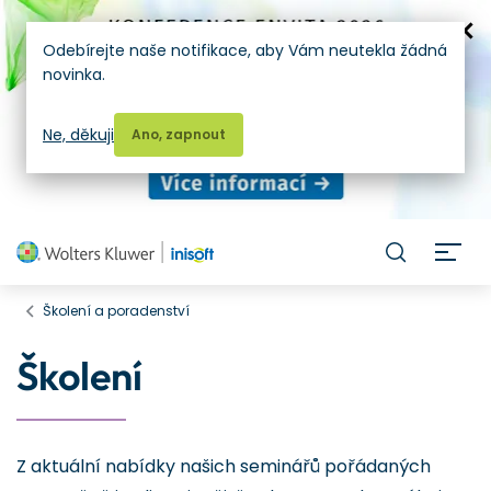
Odebírejte naše notifikace, aby Vám neutekla žádná
novinka.
Ne, děkuji
Ano, zapnout
H
Školení a poradenství
Školení
Z aktuální nabídky našich seminářů pořádaných