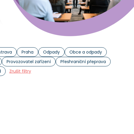
trava
Praha
Odpady
Obce a odpady
Provozovatel zařízení
Přeshraniční přeprava
d
Zrušit filtry