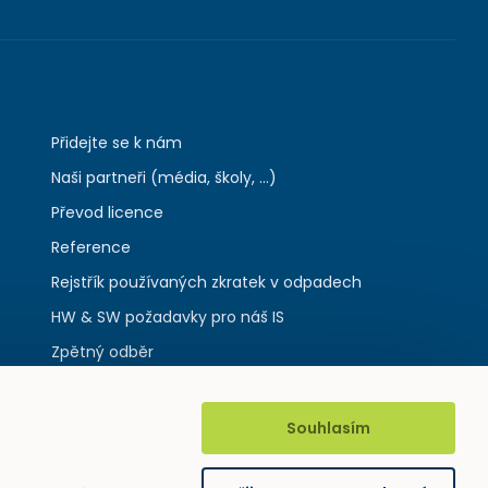
Přidejte se k nám
Naši partneři (média, školy, ...)
Převod licence
Reference
Rejstřík používaných zkratek v odpadech
HW & SW požadavky pro náš IS
Zpětný odběr
Souhlasím