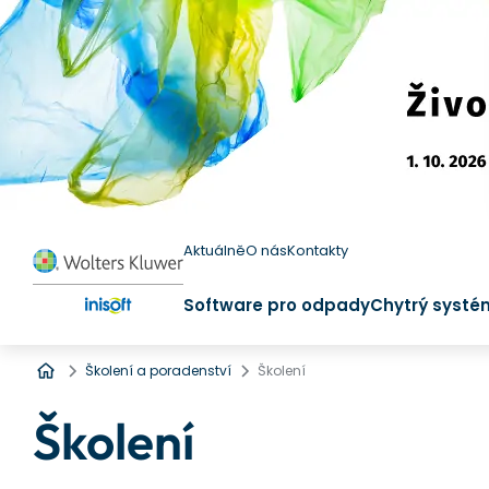
Aktuálně
O nás
Kontakty
Software pro odpady
Chytrý systé
Úvod
Školení a poradenství
Školení
Školení