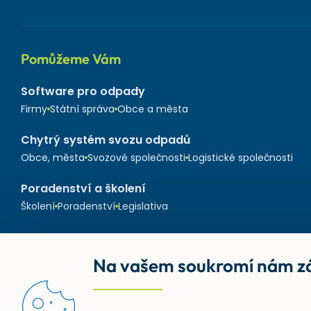
Pomůžeme Vám
Software pro odpady
Firmy
Státní správa
Obce a města
Chytrý systém svozu odpadů
Obce, města
Svozové společnosti
Logistické společnosti
Poradenství a školení
Školení
Poradenství
Legislativa
Na vašem soukromí nám zá