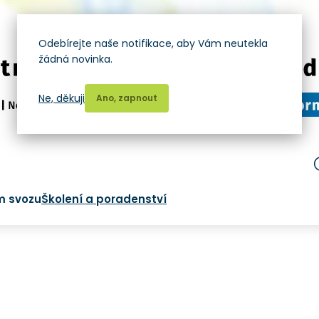
Odebírejte naše notifikace, aby Vám neutekla
žádná novinka.
Ne, děkuji
Ano, zapnout
m svozu
Školení a poradenství