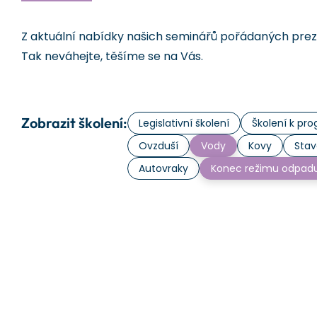
Z aktuální nabídky našich seminářů pořádaných prezen
Tak neváhejte, těšíme se na Vás.
Zobrazit školení:
Legislativní školení
Školení k p
Ovzduší
Vody
Kovy
Stav
Autovraky
Konec režimu odpad