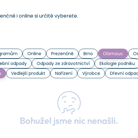
čně i online si určitě vyberete.
rogramům
Online
Prezenčně
Brno
Olomouc
Os
ební odpady
Odpady ze zdravotnictví
Ekologie podniku
u
Vedlejší produkt
Nařízení
Výrobce
Dřevní odpa
Bohužel jsme nic nenašli.