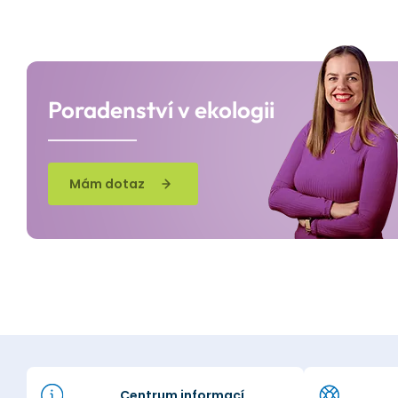
Poradenství v ekologii
Mám dotaz
Centrum informací