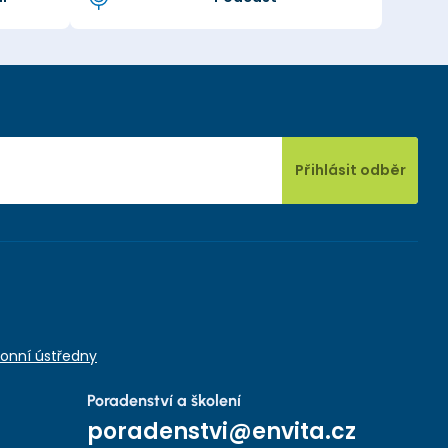
Přihlásit odběr
onní ústředny
Poradenství a školení
poradenstvi@envita.cz