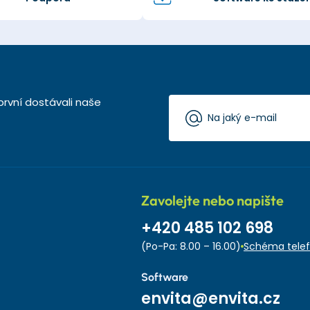
první dostávali naše
Zavolejte nebo napište
+420 485 102 698
(Po-Pa: 8.00 – 16.00)
Schéma telef
Software
envita@envita.cz