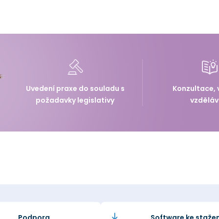
Uvedení praxe do souladu s
Konzultace, 
požadavky legislativy
vzděláv
Podpora
Software ke stažen