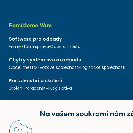
Pomůžeme Vám
Software pro odpady
Firmy
Státní správa
Obce a města
Chytrý systém svozu odpadů
Obce, města
Svozové společnosti
Logistické společnosti
Poradenství a školení
Školení
Poradenství
Legislativa
Na vašem soukromí nám zá