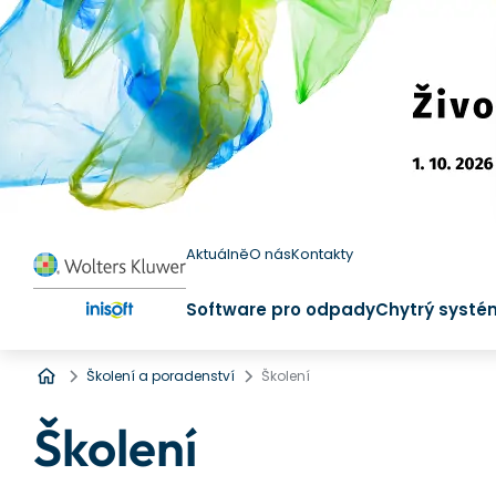
Aktuálně
O nás
Kontakty
Software pro odpady
Chytrý systé
Úvod
Školení a poradenství
Školení
Školení