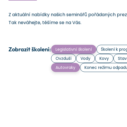
Z aktuální nabídky našich seminářů pořádaných prezen
Tak neváhejte, těšíme se na Vás.
Zobrazit školení:
Legislativní školení
Školení k p
Ovzduší
Vody
Kovy
Stav
Autovraky
Konec režimu odpad