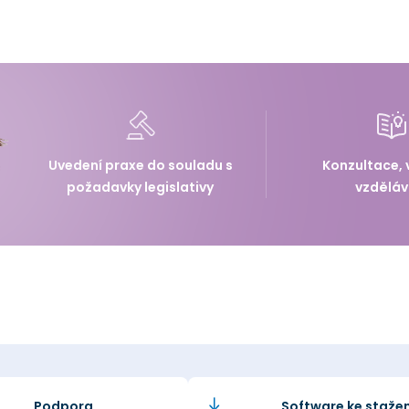
Uvedení praxe do souladu s
Konzultace, 
požadavky legislativy
vzděláv
Podpora
Software ke stažen