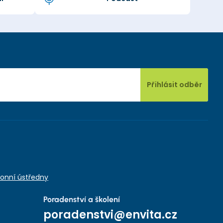
Přihlásit odběr
onní ústředny
Poradenství a školení
poradenstvi@envita.cz