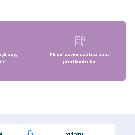
výklady,
Plnění povinností bez obav
ání
před kontrolou
í
Podcast