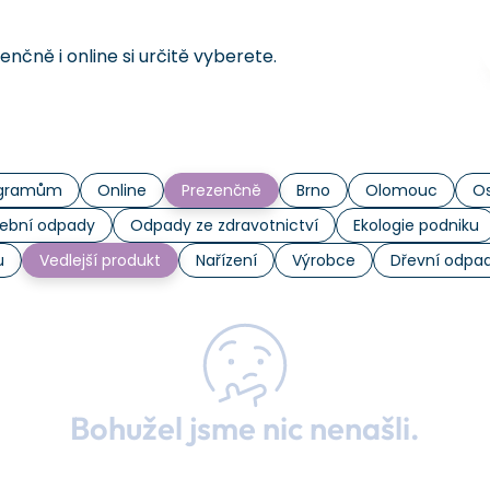
čně i online si určitě vyberete.
rogramům
Online
Prezenčně
Brno
Olomouc
Os
ební odpady
Odpady ze zdravotnictví
Ekologie podniku
u
Vedlejší produkt
Nařízení
Výrobce
Dřevní odpa
Bohužel jsme nic nenašli.