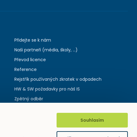
Přidejte se k nám
Naši partneři (média, školy, ...)
Převod licence
Reference
Rejstřík používaných zkratek v odpadech
HW & SW požadavky pro náš IS
Zpětný odběr
Souhlasím