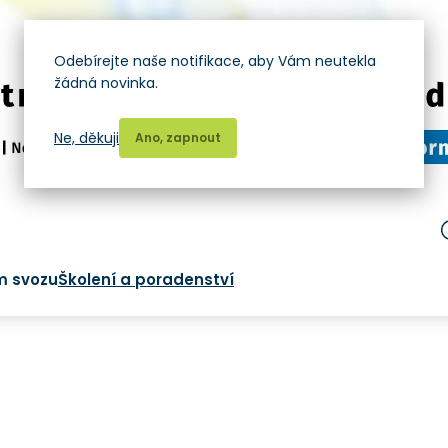
Odebírejte naše notifikace, aby Vám neutekla
žádná novinka.
Ne, děkuji
Ano, zapnout
m svozu
Školení a poradenství