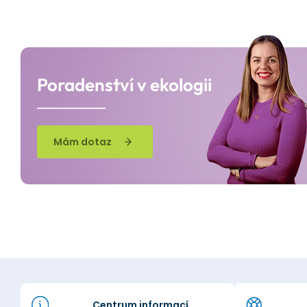
Poradenství v ekologii
Mám dotaz
Centrum informací