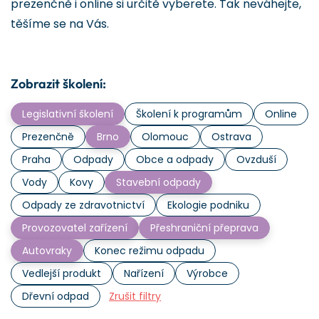
prezenčně i online si určitě vyberete. Tak neváhejte,
těšíme se na Vás.
Zobrazit školení:
Legislativní školení
Školení k programům
Online
Prezenčně
Brno
Olomouc
Ostrava
Praha
Odpady
Obce a odpady
Ovzduší
Vody
Kovy
Stavební odpady
Odpady ze zdravotnictví
Ekologie podniku
Provozovatel zařízení
Přeshraniční přeprava
Autovraky
Konec režimu odpadu
Vedlejší produkt
Nařízení
Výrobce
Dřevní odpad
Zrušit filtry