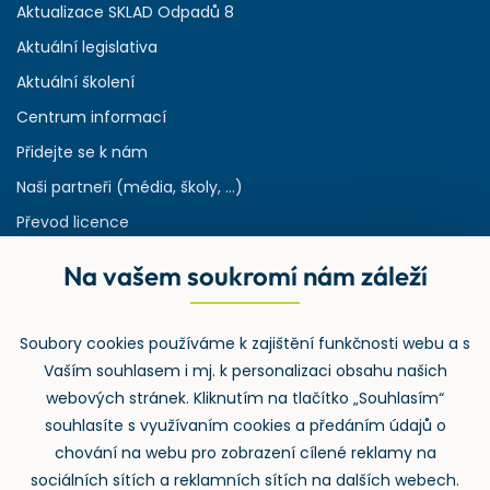
Aktualizace SKLAD Odpadů 8
Aktuální legislativa
Aktuální školení
Centrum informací
Přidejte se k nám
Naši partneři (média, školy, ...)
Převod licence
Reference
Na vašem soukromí nám záleží
Rejstřík používaných zkratek v odpadech
HW & SW požadavky pro náš IS
Soubory cookies používáme k zajištění funkčnosti webu a s
Zpětný odběr
Vaším souhlasem i mj. k personalizaci obsahu našich
webových stránek. Kliknutím na tlačítko „Souhlasím“
souhlasíte s využívaním cookies a předáním údajů o
chování na webu pro zobrazení cílené reklamy na
sociálních sítích a reklamních sítích na dalších webech.