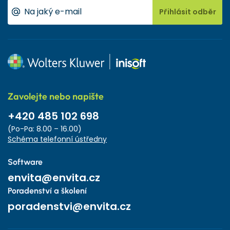
Přihlásit odběr
Zavolejte nebo napište
+420 485 102 698
(Po-Pa: 8.00 – 16.00)
Schéma telefonní ústředny
Software
envita@envita.cz
Poradenství a školení
poradenstvi@envita.cz