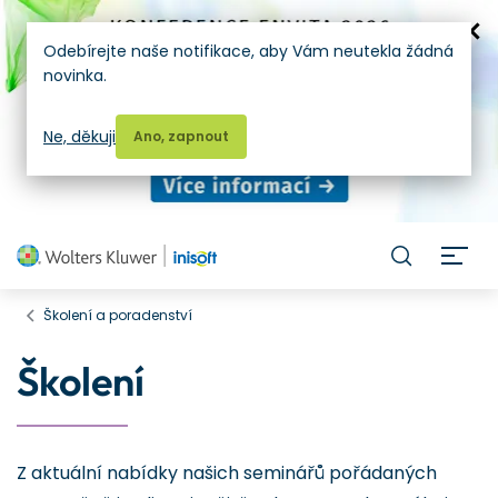
Odebírejte naše notifikace, aby Vám neutekla žádná
novinka.
Ne, děkuji
Ano, zapnout
H
Školení a poradenství
Školení
Z aktuální nabídky našich seminářů pořádaných